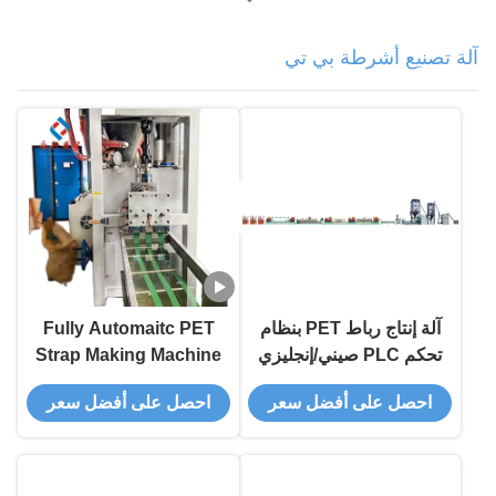
آلة تصنيع أشرطة بي تي
آلة إنتاج رباط PET بنظام
Fully Automaitc PET
تحكم PLC صيني/إنجليزي
Strap Making Machine
لسمك الرباط 0.5-1.3 مم
The Upgrade Your
احصل على أفضل سعر
احصل على أفضل سعر
Production Line
Needs