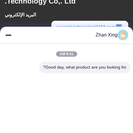
Technology Co,. Ltd.
البريد الإلكتروني
yongxingzhanxing@163.com
Zhan Xing
وقت العمل
8:00-20:00
9:41 AM
عنواننا
Good day, what product are you looking for?
عنوان
الرقم 43-101، ميينغسن، شينبوتو، مجتمع شينشيانغ، شارع شينهو، منطقة
قوانغمينغ، شنشن
هاتف
86-0755-29932659