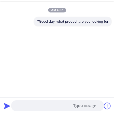
4:02 AM
Good day, what product are you looking for?
200-250mm بلاستيك PP ربطة الشريط آلة التلف
عجلة ربط الشريط
2024-12-26
106 الرؤى