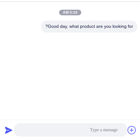
5:10 AM
Good day, what product are you looking for?
آلة تصنيع الشرائط الكهربائية لـ PET مع التحكم في PLC 0.5-
1.3mm سمك
آلة تصنيع أشرطة بي تي
2025-08-08
39 الرؤى