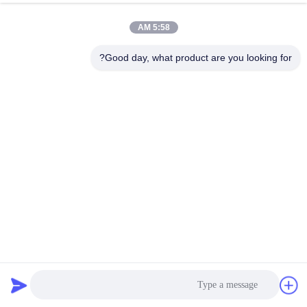
5:58 AM
Good day, what product are you looking for?
خط إنتاج أشرطة بي تي ذاتية التلفيق لإنتاج منتجات متسقة من
البولي إيثيلين تيريفتالات بي تي
خط إنتاج أشرطة بي تي
2025-01-03
524 الرؤى