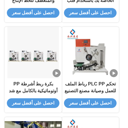
الخاصة بك باستخدام قلب
والمنعطف للخط الإنتاج
بكرة ربط PP خفيف الوزن
الخفيف
احصل على أفضل سعر
احصل على أفضل سعر
بارتفاع 150-190 ملم
تحكم PLC PP رباط الملف
بكرة ربط أشرطة PP
للعمل وصيانة مصنع التصنيع
أوتوماتيكية بالكامل مع شد
الدائم
شريط قابل للتعديل وللربط
احصل على أفضل سعر
احصل على أفضل سعر