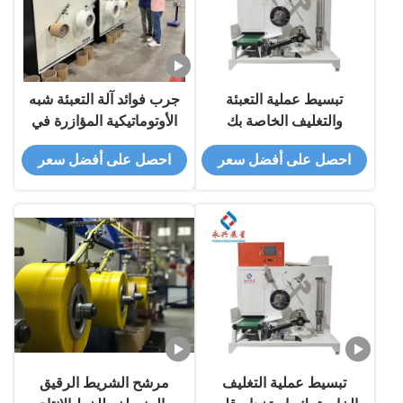
تبسيط عملية التعبئة
جرب فوائد آلة التعبئة شبه
والتغليف الخاصة بك
الأوتوماتيكية المؤازرة في
باستخدام أداة لف شريط PP
مصنع التصنيع الخاص بك
احصل على أفضل سعر
احصل على أفضل سعر
ذات شداد قابل للتعديل
تبسيط عملية التغليف
مرشح الشريط الرقيق