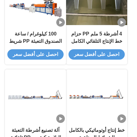
4 أشرطة 5 ملم PP حزام
100 كيلوغرام / ساعة
خط الإنتاج التلقائي الكامل
الصندوق التعبئة PP شريط
80 كجم / ساعة للحقائب
خط إنتاج آلة ربط البولي
احصل على أفضل سعر
احصل على أفضل سعر
كرتون
بروبلين
خط إنتاج أوتوماتيكي بالكامل
آلة تصنيع أشرطة التعبئة