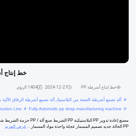
خط إنتاج أشرطة PP قابلة للتخصيص لمت
خط إنتاج أشرطة PP
2024-12-27
1404 الرؤى
#
آلة تصنيع أشرطة التعبئة من البلاستيك,آلة تصنيع أشرطة الرقاق الآلية 
uction Line
#
Fully Automatic pp strap manufacturing machine
#
مصنع إعادة تدوير PP البلاستي
PP الحالة جديد تصميم المسمار عجلة واحدة مواد المسمار ...
عرض المزيد