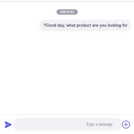
9:41 AM
Good day, what product are you looking for?
آلة صنع أشرطة PP لإنتاج أشرطة التعبئة PP / PET في خطة
تصنيع 8 أشرطة مزدوجة واحدة
آلة صنع حزام PP
2024-12-27
87 الرؤى