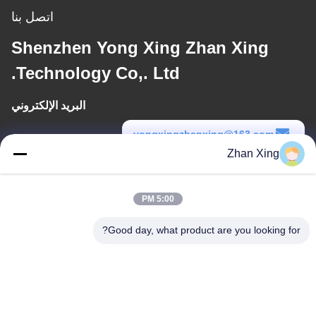
اتصل بنا
Shenzhen Yong Xing Zhan Xing
Technology Co,. Ltd.
البريد الإلكتروني
yongxingzhanxing@163.com
Zhan Xing
وقت العمل
8:00-20:00
5:00 PM
عنواننا
Good day, what product are you looking for?
عنوان
الرقم 43-101، ميينغسن، شينبوتو، مجتمع شينشيانغ، شارع شينهو، منطقة
قوانغمينغ، شنشن
هاتف