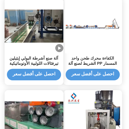
الكفاءة محرك طحن واحد
آلة صنع أشرطة البولي إيثيلين
المسمار PP الشريط لصنع آلة
تيرفثالات اللولبية الأوتوماتيكية
للتغليف الغذائي
عالية الدقة لإنتاج أشرطة البولي
إيثيلين تيرفثالات بكفاءة
احصل على أفضل سعر
احصل على أفضل سعر