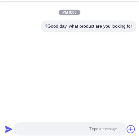
8:03 PM
Good day, what product are you looking for?
آلة تصنيع الشريط التعبئة 9mm Twin Screw PP Packing Strap
آلة صنع حزام PP
2024-03-04
841 الرؤى