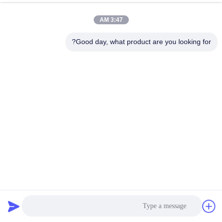
3:47 AM
Good day, what product are you looking for?
خط تطويق رباط PP التلقائي بالكامل ± 0.03 ملم
خط بثق شريط الحزام Pp
2024-09-23
210 الرؤى