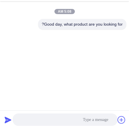
5:08 AM
Good day, what product are you looking for?
آلة تصنيع أشرطة البولي بروبيلين ذات المسمار الواحد
خط بثق شريط الحزام Pp
2024-12-27
567 الرؤى