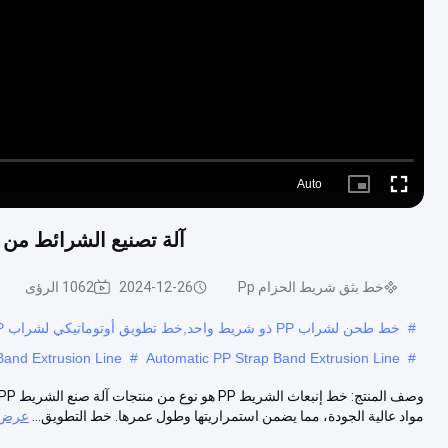
Auto
Picture-
Fullscreen
in-
Picture
آلة تصنيع الشرائط من الـ PP المعاد تدويرها - 15 كيلوواط من طاق
خط بثق شريط الحزام Pp
2024-12-26
1062 الرؤى
#
خط طحن لشراب PP ذو شريط واحد,خط تطويق أوتوماتيكي لشراب PP,خط التطويق 9mm PP رباط الشريط
and Extrusion Line
#
Automatic PP Strap Band Extrusion Line
#
مواد عالية الجودة، مما يضمن استمراريتها وطول عمرها. خط التطويق...
عرض ا