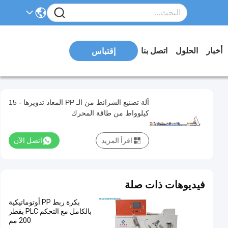
أخبار
الحلول
اتصل بنا
إقتباس
آلة تصنيع الشرائط من الـ PP المعاد تدويرها - 15
كيلوواط من طاقة المحرك
اقرأ المزيد
اتصل الآن
فيديوهات ذات صلة
بكرة ربط PP أوتوماتيكية
بالكامل مع التحكم PLC بقطر
200 مم