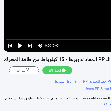
Video
Loaded
:
0%
0:00
/
0:00
Play
Play
Play
Mute
Current
Duration
next
next
ة المحرك
Time
اتصل الآن
شارك
9mm PP Strap B
وصف المنتج: خط إنبعاث الشريط PP هو نوع من منتجات آلة صنع الشريط PP المصممة لتلبية متطلبات صناعة التصنيع.يتم تصنيع خط التطويق هذا باستخدام
لمزيد