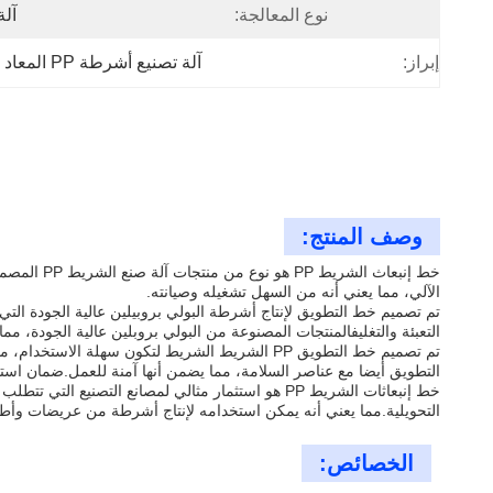
نوع المعالجة:
آلة
إبراز:
آلة تصنيع أشرطة PP المعاد تدويرها
وصف المنتج:
خط إنبعاث
الآلي، مما يعني أنه من السهل تشغيله وصيانته.
تم تصميم خط التطويق لإنتاج أشرطة البولي بروبيلين عالية الجودة ال
التعبئة والتغليفالمنتجات المصنوعة من البولي بروبلين عالية الجودة، مما 
تم تصميم خط التطويق PP الشريط الشريط لتكون سه
التطويق أيضا مع عناصر السلامة، مما يضمن أنها آمنة للعمل.ضمان استه
خط إنبعاثات الشريط PP هو استثمار مثالي لمصانع الت
التحويلية.مما يعني أنه يمكن استخدامه لإنتاج أشرطة من عريضات وأط
الخصائص: