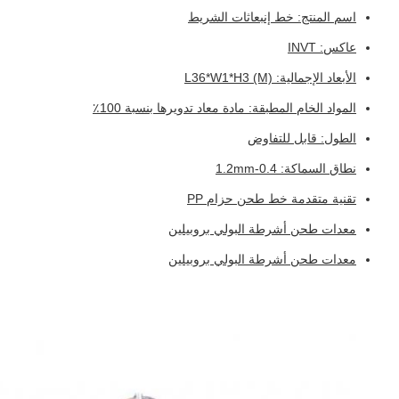
اسم المنتج: خط إنبعاثات الشريط
عاكس: INVT
الأبعاد الإجمالية: L36*W1*H3 (M)
المواد الخام المطبقة: مادة معاد تدويرها بنسبة 100٪
الطول: قابل للتفاوض
نطاق السماكة: 0.4-1.2mm
تقنية متقدمة خط طحن حزام PP
معدات طحن أشرطة البولي بروبيلين
معدات طحن أشرطة البولي بروبيلين