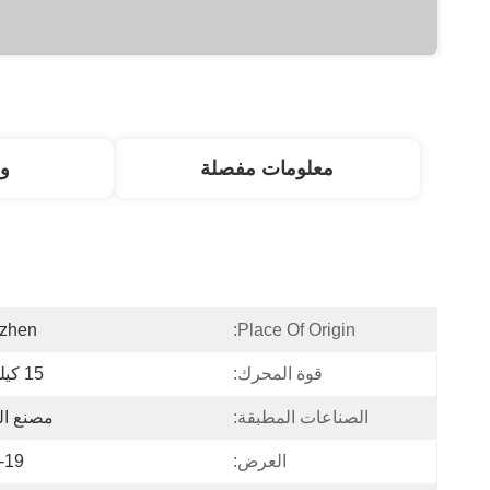
معلومات مفصلة
و
zhen
Place Of Origin:
قوة المحرك:
15 كيلو واط
الصناعات المطبقة:
مصنع ال
العرض:
5-19 م