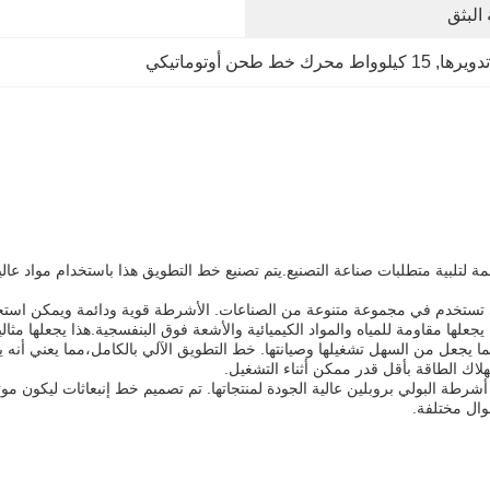
 البثق
, 
15 كيلوواط محرك خط طحن أوتوماتيكي
 الشريط PP هو نوع من منتجات آلة صنع الشريط PP المصممة لتلبية متطلبات صناعة التصنيع.يتم تصنيع خط التط
تي تستخدم في مجموعة متنوعة من الصناعات. الأشرطة قوية ودائمة ويمكن استخد
يجعلها مقاومة للمياه والمواد الكيميائية والأشعة فوق البنفسجية.هذا يجعلها مثال
لة الاستخدام، مما يجعل من السهل تشغيلها وصيانتها. خط التطويق الآلي بالكامل،مما ي
لاك الطاقة بأقل قدر ممكن أثناء التشغيل.
صنيع التي تتطلب أشرطة البولي بروبلين عالية الجودة لمنتجاتها. تم تصميم خط إنبعاثات ل
وال مختلفة.