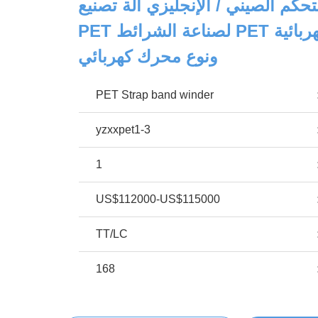
التحكم الصيني / الإنجليزي آلة تصنيع
الشرائط الكهربائية PET لصناعة الشرائط PET
ونوع محرك كهربائي
PET Strap band winder
yzxxpet1-3
1
US$112000-US$115000
TT/LC
168