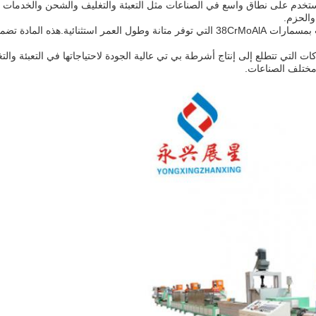
تصنيع أشرطة PET خصيصًا لإنتاج أشرطة PET ، والتي تستخدم على نطاق واسع في الصناعات مثل التعبئة وال
والحزم.
مصنوعة من مادة المسمار عالية الجودة، تتميز آلة تصنيع الشرائط البيت بمسمارات 38CrMoAlA ا
تي تتطلع إلى إنتاج أشرطة بي تي عالية الجودة لاحتياجاتها في التعبئة والتغل
 مختلف الصناعات.