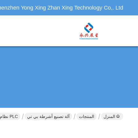
enzhen Yong Xing Zhan Xing Technology Co,. Ltd.
المنزل
المنتجات
آلة تصنيع أشرطة بي تي
PLC نظام التحكم الصيني / الإنجليزي آلة تصنيع الشرائط الكهربائية PET لصناعة الشرائط PET ونوع محرك كهربائي