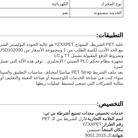
نوع المحرك
الكهربائية
الخدمة مضمونة
نعم
التطبيقات:
علبة PET الشريط، النموذج YZXXPET هو عالية الجودة البوليستر الشريط صنع المعدات المصممة لإنتاج أوتوماتيكي PET الشريط.هذه الآلة معتمدة مع ISO9001:2015لضمان موثوقيتها وأدائها.
وشروط الدفع المقبولة تشمل TT و LC.
عمره.
يعد ملف الشريط PET Strap مناسبًا لمختلف مناسبات التطبيق والسيناريوهات بسبب ميزاته متعددة الاستخدامات.وقدرتها العالية على التوريد البالغة 168 وحدة تضمن توافر ثابت لاحتياجات الإنتاج الكبير.
سواء كنت في صناعة الخدمات اللوجستية أو صناعة التعبئة والتغليف أو صنا
مثالية للشركات التي تسعى لتبسيط عمليات ربطها.
التخصيص:
خدمات تخصيص معدات تصنيع أشرطة بي تي:
اسم العلامة التجارية
عازل الشريط من الـ PET
رقم الطراز:
YZXXPET
مكان المنشأ:
شنتشن
شهادة:
الـ 9001:2015