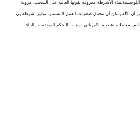
تغليف والشحن والخدمات اللوجستية.هذه الأشرطة معروفة بقوتها العالية على السحب، مرونة
لتي توفر متانة وطول العمر استثنائية.هذه المادة تضمن أن الآلة يمكن أن تتحمل صعوبات العمل المستمر، توفير أشرطة بي
يف.مع نظام تشغيله الكهربائي، ميزات التحكم المتقدمة، والبناء