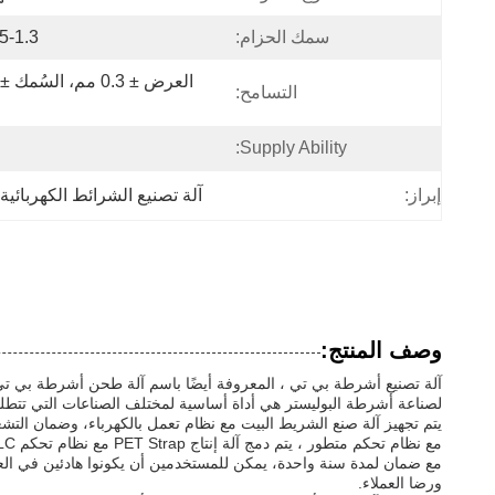
سمك الحزام:
0.5-1.3م
التسامح:
Supply Ability:
إبراز:
آلة تصنيع الشرائط الكهربائية
وصف المنتج:
آلة تصنيع أشرطة بي تي ، المعروفة أيضًا باسم آلة طحن أشرطة بي تي ،
لصناعة أشرطة البوليستر هي أداة أساسية لمختلف الصناعات التي تتطل
يتم تجهيز آلة صنع الشريط البيت مع نظام تعمل بالكهرباء، وضمان التشغيل
مع نظام تحكم متطور ، يتم دمج آلة إنتاج PET Strap مع نظام تحكم PLC الصيني / الإنجليزي.هذا النظام يوفر عملية سهلة الاستخدام والتحكم الدقيق في عملية التصنيع، مما يسمح بتخصيص وتعديل حسب الحاجة.
ورضا العملاء.