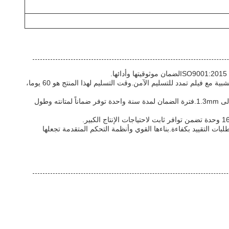
مع الحد الأدنى لكمية الطلب من 1 ومجموعة الأسعار من USD102000 إلى USD285000، تأتي هذه المعدات تصنيع PET الشريط معبأة في صناديق خشبية مع فيلم تمدد للتسليم الآمن.وقت التسليم لهذا المنتج هو 60 يوما،
مجهزة بنظام تحكم PLC الصيني / الإنجليزي ، توفر هذه الآلة التي تعمل بالطاقة الكهربائية تحكمًا دقيقًا في سمك الشريط ، والذي يتراوح من 0.5mm إلى 1.3mm.فترة الضمان لمدة سنة واحدة توفر ضماناً لمتانته وطول
بات التقييد بكفاءة.بناءها القوي وأنظمة التحكم المتقدمة تجعلها