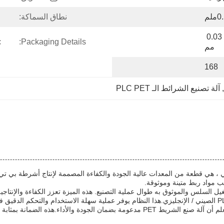
لم
نطاق السماكة:
العرض ± 0.3 مم، السُمك ± 0.03 
.
Packaging Details:
مم
168
, 
آلة تصنيع الشرائط الـ PLC PET
 هي قطعة من المعدات عالية الجودة والكفاءة المصممة لإنتاج أشرطة بي تي ، و
ب مواد ربط متينة وموثوقة.
 السلس والموثوق به طوال عملية التصنيع. هذه الميزة تعزز الكفاءة والإنتاجية,م
مع ضمان لمدة سنة واحدة، يمكن للمستخدمين أن يكونوا هادئين في العلم أن آلة صنع الشري