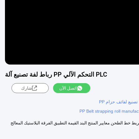
Video
PLC التحكم الآلي PP رباط لفة تصنيع آلة
اتصل الآن
شارك
PP Belt strapping roll manufa
كية PP الشريط صنع آلة / PP حزمة الشريط شريط خط الطحن معايير المنتج البند القيمة التطبيق الفرقة البلاستيك المعالج