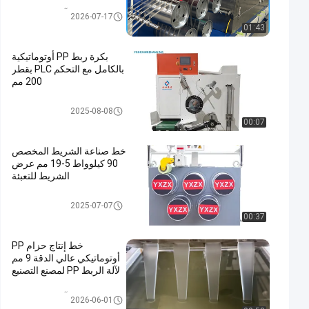
آلة صنع حزام PP
2026-07-17
01:43
بكرة ربط PP أوتوماتيكية
بالكامل مع التحكم PLC بقطر
200 مم
عجلة ربط الشريط
2025-08-08
00:07
خط صناعة الشريط المخصص
90 كيلوواط 5-19 مم عرض
الشريط للتعبئة
خط بثق شريط الحزام Pp
2025-07-07
00:37
خط إنتاج حزام PP
أوتوماتيكي عالي الدقة 9 مم
لآلة الربط PP لمصنع التصنيع
آلة صنع حزام PP
2026-06-01