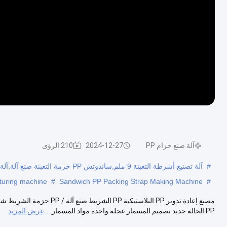
آلة صنع حزام PP
2024-12-27
210 الرؤى
#
آلة تصنيع أشرطة التعبئة 9 ملم,ساندوتش PP حزمة التعبئة صنع آلة,آلة تصنيع لفائف حزام PP
cturing machine
#
Sandwich PP Packing Strap Making Machine
#
مصنع إعادة تدوير PP البلاستي
PP الحالة جديد تصميم المسمار عجلة واحدة مواد المسمار ...
عرض المزيد