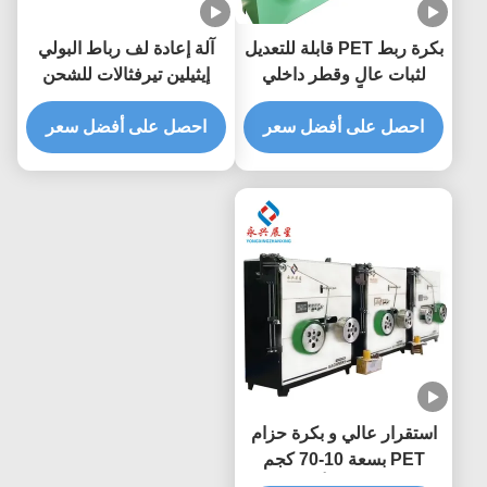
بكرة ربط PET قابلة للتعديل
آلة إعادة لف رباط البولي
لثبات عالٍ وقطر داخلي
إيثيلين تيرفثالات للشحن
يصل إلى 400 ملم
البحري بعرض 9-32 ملم
احصل على أفضل سعر
للتغليف عالي التحمل
احصل على أفضل سعر
استقرار عالي و بكرة حزام
PET بسعة 10-70 كجم
للشحن البحري بأفضل سعر