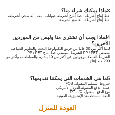
3ماذا يمكنك شراء منا؟
خط إنتاج أشرطة، خط إنتاج أشرطة حيوانات أليفة، آلة طحن أشرطة، 
خط إنتاج أشرطة، آلة صنع أشرطة
4لماذا يجب أن تشتري منا وليس من الموردين 
الآخرين؟
لدينا أكثر من 20 عاما من فريق التكنولوجيا البحث والتطوير الصناعية، 
مصنعي PP / PET الشريط، مصنعي خط إنتاج PP / PET 
الشريط.العملاء موجودون في أكثر من 10 بلدان، والمقاطعات وأكثر من 
200 خط إنتاج.
5ما هي الخدمات التي يمكننا تقديمها؟
شروط التسليم المقبولة: FOB؛
عملة الدفع المقبولة:الدولار الأمريكي
نوع الدفع المقبول: T/T،L/C
اللغة المستخدمة: الإنجليزية، الصينية
العودة للمنزل