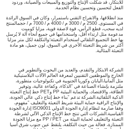
للابتكار، قد شكلت الإنتاج والتوزيع والمبيعات والصيانة، وردود 
الفعل لتحسين وتحسين نظام الخدمة.
منذ انطلاقها، والانفراج التقني باستمرار، وكان في السوق الرائدة 
في المستوى. 2500 م / 3000 م / 4000 م / 7000 م / حجمالمنتج 
لديه سحب، قطع الرأس، قوة لاصقة قوية، مزايا كوميت 
مدعومة مثل ارتداء أقل، واستخدامها في جميع أنحاء آلة لا يُرسل 
بها خط التجميع التلقائي استخدام التعبئة؛والتكلفة لكل متر مزايا 
أكثر من شريط التعبئة الأخرى في السوق، لون جميل، هو مادة 
التعبئة المثالية.
الشركة الابتكار والتقدم، والعديد من البحوث والتطوير في 
الخارج والموظفين التقنيين لمعرفة العالم الآلات البلاستيكية 
مثل ألمانيا،اليابان وكوريا الجنوبية في تكنولوجيات متطورة، 
ملتزمة بإنشاء الصناعة في "الذكاء، وكفاءة عالية، وتوفير 
الطاقة، والاقتصاد، والحماية البيئية PP وPET خط إنتاج التعبئة 
الذكية التلقائية.الشركة تدعم "بناء خط إنتاج ذكي عالي الجودة، 
والإنتاج الراقية حماية البيئة شريط التعبئة والتغليف "مفهوم، 
وفقا صارمة لنظام إدارة الجودة الدولي ISO9001 إدارة الجودة 
القياسية.الشركات التي تنتج خط الإنتاج الذكي الآلي لشرطة 
التعبئة والتغليف لحماية البيئة من PP / PET مع مزايا الجودة 
الممتازة، فعالة من حيث التكلفة، يلتقط عين جنوب شرق آسيا 