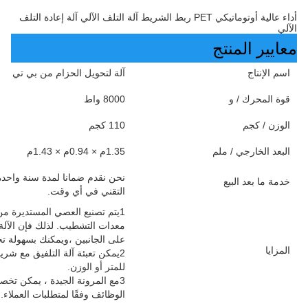
أداء عالية أوتوماتيكي PET ربط الشريط آلة التلف الآلي آلة إعادة التلف
الآلي
معايير المنتج
اسم الإنتاج
آلة لتحويل الحزام من بي تي
قوة المحرك / و
8000 واط
الوزن / كجم
110 كجم
البعد الخارجي / ملم
1.35م × 0.94م × 1.43م
نحن نقدم ضمانا لمدة سنة واحدة 
خدمة ما بعد البيع
التقني في أي وقت.
1يتم تصنيع العصي المستديرة من 
معدات التشطيب. لذلك فإن الآلة 
على الجانبين ،ويمكنك بسهولة تح
المزايا
للمتر أو الوزن.
3مع المرونة الجيدة ، يمكن تخ
الوظائف وفقًا لمتطلبات العملاء.