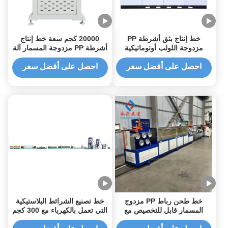
خط إنتاج بثق أشرطة PP
20000 كجم سعة خط إنتاج
مزدوجة اللولب أوتوماتيكية
أشرطة PP مزدوجة المسمار آلة
بالكامل من الفولاذ المقاوم
صنع أشرطة PP التلقائية بالكامل
للصدأ 304 لشرائط التعبئة عالية
احصل على أفضل سعر
احصل على أفضل سعر
الدقة
خط طحن رباط PP مزدوج
خط تصنيع الشرائط البلاستيكية
المسمار قابل للتخصيص مع
التي تعمل بالكهرباء مع 300 كجم
طاقة 60 كيلوواط للكفاءة العالية
في الساعة