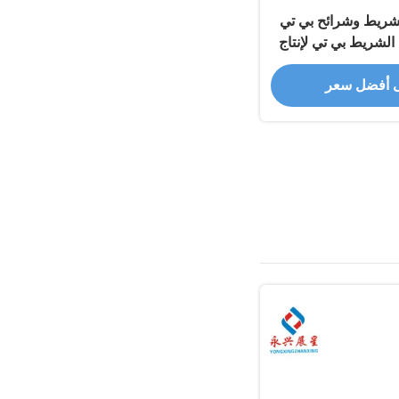
ض الشريط وشرائح بي تي
الشريط بي تي لإنتاج
لس
 أفضل سعر