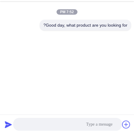
7:52 PM
Good day, what product are you looking for?
آلة طحن الشرائح الكاملة التلقائية لـ 20 كيلوواط من طاقة التدفئة
ودقة عالية
آلة تصنيع أشرطة بي تي
2024-12-26
78 الرؤى