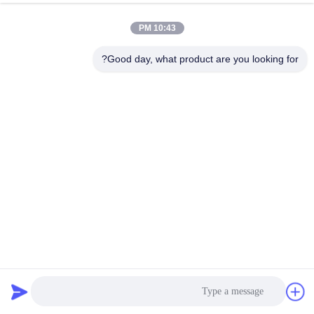
10:43 PM
Good day, what product are you looking for?
9-32mm عرض الشريط وشرائح بي تي مادة خام آلة طحن
الشريط بي تي لإنتاج سلس
آلة تصنيع أشرطة بي تي
2024-12-26
253 الرؤى