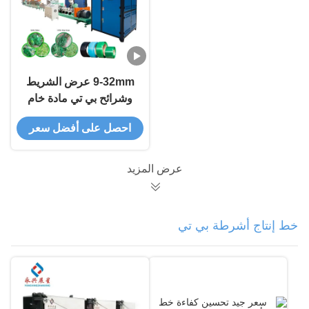
9-32mm عرض الشريط
وشرائح بي تي مادة خام
آلة طحن الشريط بي تي
احصل على أفضل سعر
لإنتاج سلس
عرض المزيد
خط إنتاج أشرطة بي تي