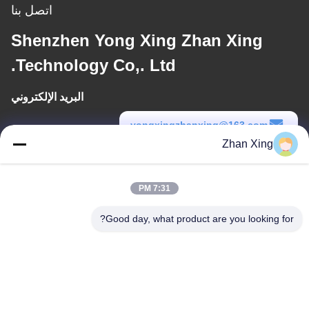
اتصل بنا
Shenzhen Yong Xing Zhan Xing
Technology Co,. Ltd.
البريد الإلكتروني
yongxingzhanxing@163.com
Zhan Xing
وقت العمل
8:00-20:00
7:31 PM
عنواننا
Good day, what product are you looking for?
عنوان
الرقم 43-101، ميينغسن، شينبوتو، مجتمع شينشيانغ، شارع شينهو، منطقة
قوانغمينغ، شنشن
هاتف