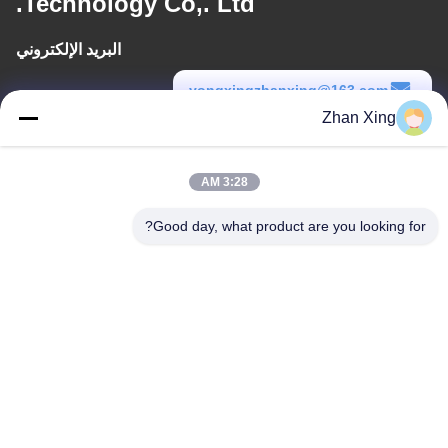
Technology Co,. Ltd.
البريد الإلكتروني
yongxingzhanxing@163.com
Zhan Xing
وقت العمل
8:00-20:00
3:28 AM
عنواننا
Good day, what product are you looking for?
عنوان
الرقم 43-101، ميينغسن، شينبوتو، مجتمع شينشيانغ، شارع شينهو، منطقة
قوانغمينغ، شنشن
هاتف
86-0755-29932659