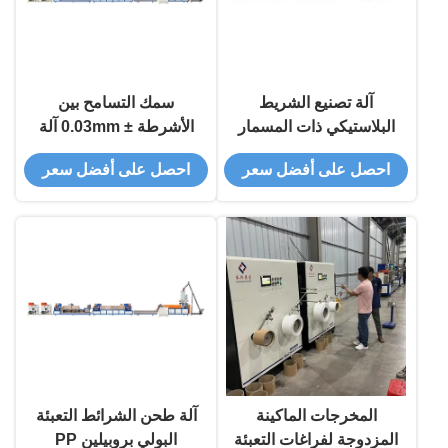
آلة تصنيع الشريط
سمك التسامح بين
البلاستيكي ذات المسمار
الأشرطة ± 0.03mm آلة
الواحد مع دعم فني
صنع الشرائط البلاستيكية
احصل على أفضل سعر
احصل على أفضل سعر
بالفيديو و 380 فولت
لعملية التصنيع المبسطة
المخرجات الماكينة
آلة طحن الشرائط التعبئة
المزدوجة لفراغات التعبئة
البولي بروبيلين PP