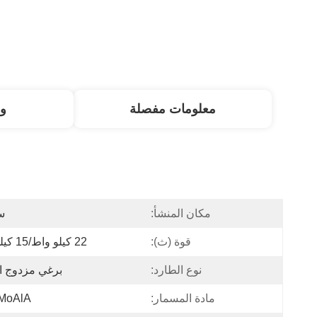
معلومات مفصلة
و
مكان المنشأ:
س
قوة (ث):
22 كيلو واط/15 كيلو واط
نوع الطارد:
برغي مزدوج ا
مادة المسمار:
MoAlA