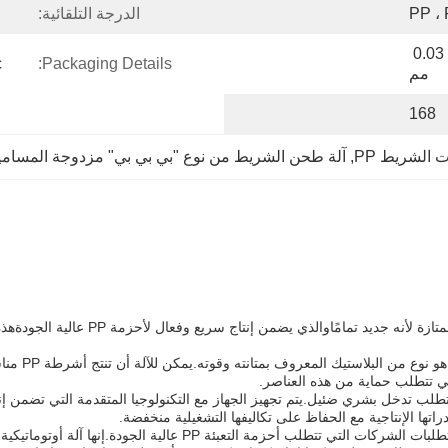
PP ،
الدرجة التلقائية:
العرض ± 0.3 مم، السُمك ± 0.03 
.
Packaging Details:
مم
168
 الشريط PP
, 
آلة طحن الشريط من نوع "بي بي بي" مزدوجة المسامي
مصمم لإنتاج
التي تتطلب حماية من هذه العناصر.
دراتها الإنتاجية مع الحفاظ على تكاليفها التشغيلية منخفضة.