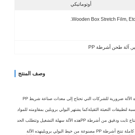
أوتوماتيكي
Wooden Box Stretch Film, Etc
ر
, 
آلة طحن أشرطة PP
وصف المنتج
آلة صناعة أشرطة التعبئة PP هي منتج جديد يضمن أن يكون في حالة ممتازة لأنه جديد تمامًاوالذي يضمن إنتاج سريع وفعال لأحزمة PP عالية الجودةهذه الآلة ضرورية للشركات التي تحتاج إلى معدات صناعة شريط PP
 أشرطة مصنوعة من خيط البولي بروبلين. البولي بروبلين هو نوع من البلاستيك المعروف بمتانته وقوته.يمكن للآلة أن تنتج أشرطة PP مناسبة لتطبيقات التعبئة الثقيلةكما يشتهر البولي بروبلين بمقاومته للمواد
آلة صنع أشرطة التعبئة PP لدينا هي آلة تلقائية بالكامل، مما يعني أنها تتطلب تدخل بشري ضئيل.يتم تجهيز الجهاز مع التكنولوجيا المتقدمة التي تضمن إنتاج ثابت ودقيق من أشرطة PPهذه الآلة سهلة التشغيل وتتطلب الحد
باختصار، آلة صنع أشرطة التعبئة PP هي منتج جديد تم تصميمه لتلبية متطلبات الشركات التي تتطلب أحزمة التعبئة PP عالية الجودة.إنها آلة أوتوماتيكية كاملة تنتج أشرطة PP مصنوعة من خيط البولي بروبلينهذه الآلة