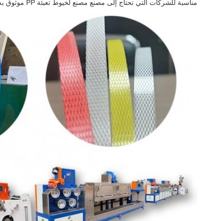
مناسبة للشركات التي تحتاج إلى مصنع مصنع لخيوط تعبئة PP موثوق به وذو وظائف ثقيلة يمكنها إنتاج كميات كبيرة من أشرطة PP.إنه استثمار لا بد منه للشركات التي تريد زيادة قدراتها الإنتاجية وتحسين كفاءتها العامة.