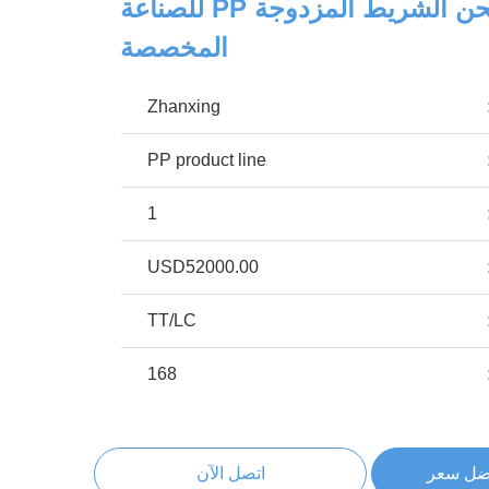
آلة طحن الشريط المزدوجة PP للصناعة
المخصصة
Zhanxing
PP product line
1
USD52000.00
TT/LC
168
ضل سعر
اتصل الآن