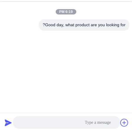
6:19 PM
Good day, what product are you looking for?
0.4-1.2mm PP حزمة التعبئة صنع آلة خط إنتاج طحن مزدوج
المسمار
آلة صنع حزام PP
2024-12-27
840 الرؤى