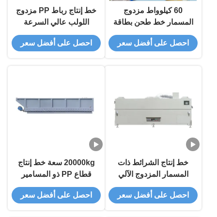
الصناعية الصناعية
60 كيلوواط مزدوج
خط إنتاج رباط PP مزدوج
الصناعية الصناعية
المسمار خط طحن بطاقة
اللولب عالي السرعة
الصناعية الصناعية
PP ذاتية التشغيل بالكامل
وعالي الدقة لتصنيع
الصناعية
احصل على أفضل سعر
احصل على أفضل سعر
للكتب عالية الدقة
التغليف البلاستيكي بكفاءة
خط إنتاج الشرائط ذات
20000kg سعة خط إنتاج
المسمار المزدوج الآلي
قطاع PP ذو المسامير
بالكامل مع طاقة 60
المزدوجة تلقائي بالكامل
احصل على أفضل سعر
احصل على أفضل سعر
كيلوواط للكفاءة العالية
لضغط الشرائط ذات الأداء
العالي