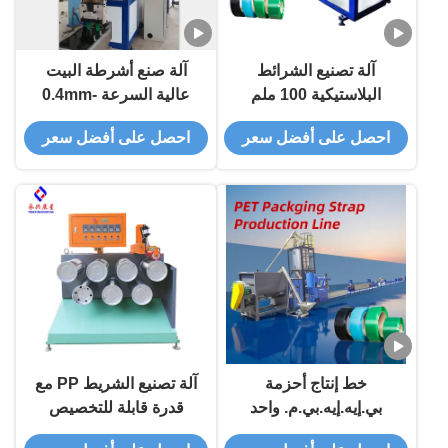
آلة تصنيع الشرائط
آلة صنع أشرطة البيت
البلاستيكية 100 ملم
عالية السرعة 0.4mm-
1.5mm 5mm-32mm
احصل على أفضل سعر
احصل على أفضل سعر
خط إنتاج أحزمة
آلة تصنيع الشريط PP مع
بي.إيه.إيه.بي.م. واحد
قدرة قابلة للتخصيص
المسمار مع مادة
100-800 كغ / ساعة ،