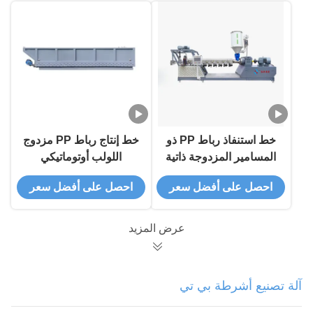
خط استنفاذ رباط PP ذو
خط إنتاج رباط PP مزدوج
المسامير المزدوجة ذاتية
اللولب أوتوماتيكي
التشغيل بالكامل مع طاقة
بالكامل بقدرة 60 كيلو
احصل على أفضل سعر
احصل على أفضل سعر
60 كيلوواط لشرابات
واط للتعبئة والتغليف
التعبئة الدائمة
بكميات كبيرة
عرض المزيد
آلة تصنيع أشرطة بي تي