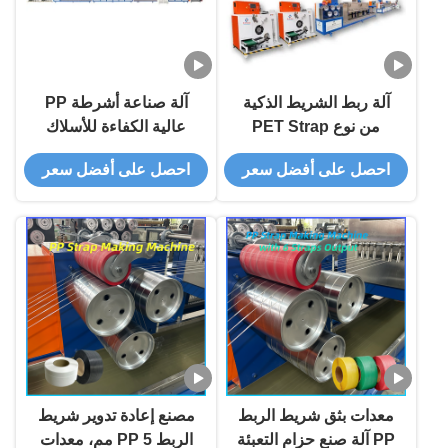
آلة ربط الشريط الذكية
آلة صناعة أشرطة PP
من نوع PET Strap
عالية الكفاءة للأسلاك
Screw Design لـ 5-19
السريعة والآمنة
احصل على أفضل سعر
احصل على أفضل سعر
الشريط عرض الحجم
الجهد 380V
معدات بثق شريط الربط
مصنع إعادة تدوير شريط
PP آلة صنع حزام التعبئة
الربط PP 5 مم، معدات