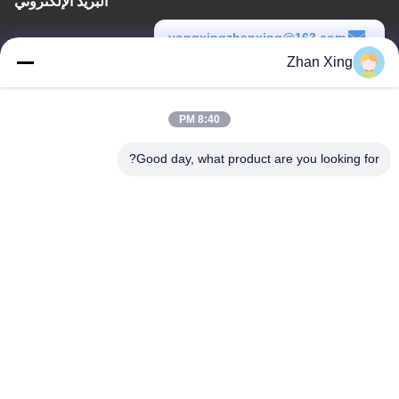
البريد الإلكتروني
yongxingzhanxing@163.com
Zhan Xing
وقت العمل
8:00-20:00
8:40 PM
عنواننا
Good day, what product are you looking for?
عنوان
الرقم 43-101، ميينغسن، شينبوتو، مجتمع شينشيانغ، شارع شينهو، منطقة
قوانغمينغ، شنشن
هاتف
86-0755-29932659
الصين جودة جيدة آلة صنع حزام PP المورد. حقوق الطبع والنشر © -2026