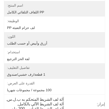
اسم المنتج:
PP اللفاف التلقائي الكامل
الوظيفة:
لف حزام التعبئة PP
اللون:
أزرق وأبيض أو حسب الطلب
استخدام:
لفة الحز الترجيع
تفاصيل التغليف:
1 قطعة/رف خشبي/صندوق
القدرة على العرض:
100 مجموعة / مجموعات شهريا
آلة لف الشريط المتحكم به ب.ل.س
, 
إبراز:
آلة لف الشريط الآلي بالكامل
, 
آلة لف الشريط القياسي 200 ملم