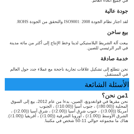
في جميع أنحاء العالم.
جودة عالية
لقد اجتاز نظام الجودة ISO9001: 2008 والتحقق من الجودة ROHS.
بيع ساخن
بيعت آلة الشريط البلاستيكي لدينا وخط الإنتاج إلى أكثر من مائة مدينة 
في البر الرئيسي للصين.
خدمة صادقة
نحن نتطلع إلى تشكيل علاقات تجارية ناجحة مع عملاء جدد حول العالم 
في المستقبل.
الأسئلة الشائعة
1من نحن؟
نحن مقرها في قوانغدونغ، الصين، بدءا من عام 2012، بيع إلى السوق 
المحلية ((80.00٪) ، جنوب آسيا ((10.00٪) ، الجنوب
أمريكا ((3.00٪) ، جنوب شرق آسيا ((2.00٪) ، شرق آسيا ((2.00٪) ، 
الشرق الأوسط ((1.00٪) ، أوروبا الشرقية ((1.00٪) ، أفريقيا ((1.00٪). 
هناك ما مجموعه حوالي 11-50 شخص في مكتبنا.