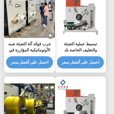
تبسيط عملية التعبئة
جرب فوائد آلة التعبئة شبه
والتغليف الخاصة بك
الأوتوماتيكية المؤازرة في
باستخدام أداة لف شريط PP
مصنع التصنيع الخاص بك
ذات شداد قابل للتعديل
احصل على أفضل سعر
احصل على أفضل سعر