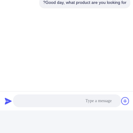
للعمل وصيانة مصنع التصنيع
Good day, what product are you looking for?
الدائم
احصل على أفضل سعر
اتصل بنا
Shenzhen Yong Xing Zhan Xing
Technology Co,. Ltd.
البريد الإلكتروني
yongxingzhanxing@163.com
وقت العمل
8:00-20:00