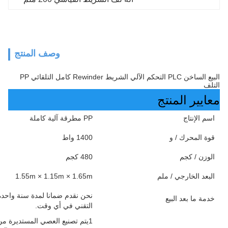
وصف المنتج
البيع الساخن PLC التحكم الآلي الشريط Rewinder كامل التلقائي PP
التلف
معايير المنتج
اسم الإنتاج
PP مطرقة آلية كاملة
قوة المحرك / و
1400 واط
الوزن / كجم
480 كجم
البعد الخارجي / ملم
1.55m × 1.15m × 1.65m
نحن نقدم ضمانا لمدة سنة واحدة 
خدمة ما بعد البيع
التقني في أي وقت.
1يتم تصنيع العصي المستديرة من 