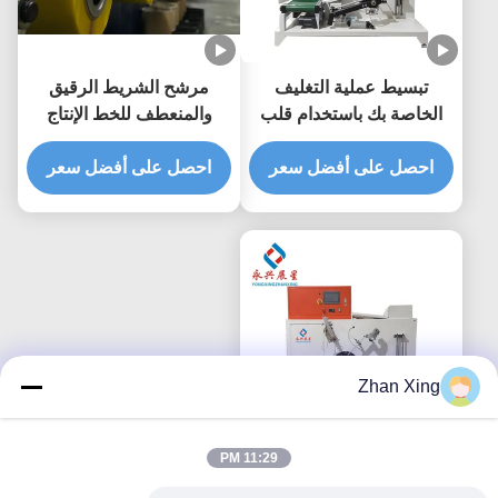
تبسيط عملية التغليف
مرشح الشريط الرقيق
الخاصة بك باستخدام قلب
والمنعطف للخط الإنتاج
بكرة ربط PP خفيف الوزن
الخفيف
بارتفاع 150-190 ملم
احصل على أفضل سعر
احصل على أفضل سعر
Zhan Xing
11:29 PM
تحكم PLC PP رباط الملف