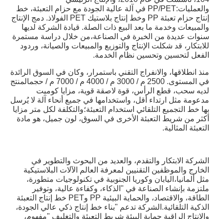
والعمليات:PP/PET في آلة عالية الجودة مع حزام التعبئة، خط 
إنتاج حزام تعبئة PP وخط إنتاج بلاستيك PET الفولاذ. دمج الإنتاج 
والمبيعات وخدمة ما بعد البيع ذات الصلة. قيادة الشركة لديها 
سنوات عديدة من الخبرة في الصناعة،من خلال دراسة مستمرة 
للابتكار، قد شكلت الإنتاج والتوزيع والمبيعات والصيانة، وردود 
الفعل لتحسين وتحسين نظام الخدمة.
منذ انطلاقها، والانفراج التقني باستمرار، وكان في السوق الرائدة 
في المستوى. 2500 م / 3000 م / 4000 م / 7000 م / حجمالمنتج 
لديه سحب، قطع الرأس، قوة لاصقة قوية، مزايا كوميت 
مدعومة مثل ارتداء أقل، واستخدامها في جميع أنحاء آلة لا يُرسل 
بها خط التجميع التلقائي استخدام التعبئة؛والتكلفة لكل متر مزايا 
أكثر من شريط التعبئة الأخرى في السوق، لون جميل، هو مادة 
التعبئة المثالية.
الشركة الابتكار والتقدم، والعديد من البحوث والتطوير في 
الخارج والموظفين التقنيين لمعرفة العالم الآلات البلاستيكية 
مثل ألمانيا،اليابان وكوريا الجنوبية في تكنولوجيات متطورة، 
ملتزمة بإنشاء الصناعة في "الذكاء، وكفاءة عالية، وتوفير 
الطاقة، والاقتصاد، والحماية البيئية PP وPET خط إنتاج التعبئة 
الذكية التلقائية.الشركة تدعم "بناء خط إنتاج ذكي عالي الجودة، 
والإنتاج الراقية حماية البيئة شريط التعبئة والتغليف "مفهوم، 