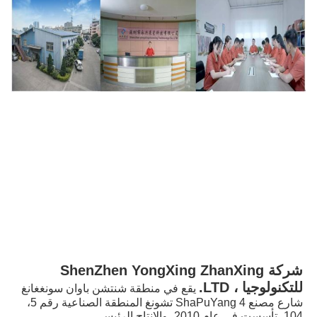
شركة ShenZhen YongXing ZhanXing 
للتكنولوجيا ، LTD.
يقع في منطقة شنتشن باوان سونغغانغ 
شارع مصنع 4 ShaPuYang تشونغ المنطقة الصناعية رقم 5، 
104، تأسست في عام 2010، والإنتاج الرئيسي 