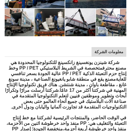
معلومات الشركة
شركة شينزن يونغسينغ زانكسينغ للتكنولوجيا المحدودة هي
مصنع محترفمتخصصة في الشريط البلاستيكي PP / PET وخط
إنتاج حزم التعبئة الذكية PP / PET عالية الجودة بسعر تنافسي
للغايةمصنع يقع في منطقة شابو يانغيونغ الصناعية ، مدينة سونغ
غانغ ، مقاطعة باوان ، مدينة شنتشن. هناك فريق تكنولوجيا الإنتاج
المهنية في شركتنا أكثر من 17 عامًا.شركتنا أرسلت مرارًا وتكرارًا
أبحاث وتطوير وموظفين فنيين لتعلم التكنولوجيا المتقدمة في
صناعة آلات البلاستيك في جميع أنحاء العالمو حتى بعض
التكنولوجيات المتقدمة قد تجاوزت ألمانيا واليابان ودول أخرى.
في الوقت الحاضر، والمنتجات الرئيسية لشركتنا مع خط إنتاج
التعبئة والتغليف هي: PP منفذ واحد خرطوشة اثنين من الأحزمة،
منفذ واحد خرطوشة أربعة أحزمة،منخفضة الجودة؛ إصدار PP