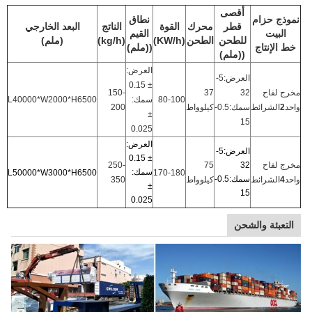
أقصى
نموذج حزام
نطاق
قطر
محرك
القوة
الناتج
البعد الخارجي
البيت
القيم
للطحن
الطحن
(KW/h)
(kg/h)
(ملم)
خط الإنتاج
((ملم)
((ملم)
العرض:
العرض:5-
± 0.15
مخرج لفاح
32
37
150-
80-100
سمك:
L40000*W2000*H6500
واحد
2
الشرائط
سمك:0.5-
كيلوواط
200
±
15
0.025
العرض:
العرض:5-
± 0.15
مخرج لفاح
32
75
250-
سمك:
L50000*W3000*H6500
170-180
سمك:0.5-
واحد
4
الشرائط
كيلوواط
350
±
15
0.025
التعبئة والشحن