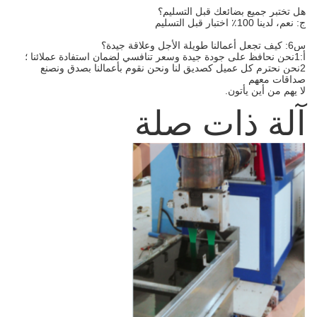
هل تختبر جميع بضائعك قبل التسليم؟
ج: نعم، لدينا 100٪ اختبار قبل التسليم
س6: كيف تجعل أعمالنا طويلة الأجل وعلاقة جيدة؟
أ:1نحن نحافظ على جودة جيدة وسعر تنافسي لضمان استفادة عملائنا ؛
2نحن نحترم كل عميل كصديق لنا ونحن نقوم بأعمالنا بصدق ونصنع
صداقات معهم
لا يهم من أين يأتون.
آلة ذات صلة