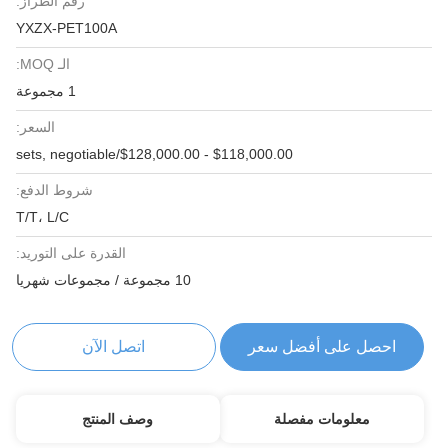
رقم الطراز:
YXZX-PET100A
الـ MOQ:
1 مجموعة
السعر:
$118,000.00 - $128,000.00/sets, negotiable
شروط الدفع:
T/T، L/C
القدرة على التوريد:
10 مجموعة / مجموعات شهريا
احصل على أفضل سعر
اتصل الآن
معلومات مفصلة
وصف المنتج