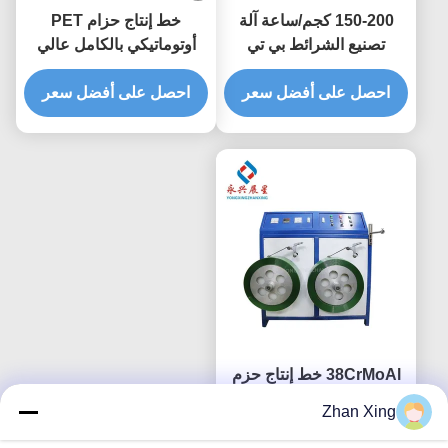
150-200 كجم/ساعة آلة
خط إنتاج حزام PET
تصنيع الشرائط بي تي
أوتوماتيكي بالكامل عالي
0.4mm-1.5mm
الدقة ببرغي واحد لتصنيع
احصل على أفضل سعر
شريط PET
احصل على أفضل سعر
38CrMoAl خط إنتاج حزم
بي تي عالية الدقة ، آلة
Zhan Xing
تصنيع حزم بي تي
احصل على أفضل سعر