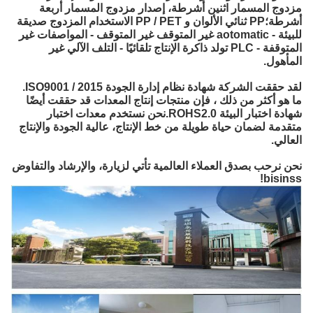
مزدوج المسمار اثنين أشرطة، إصدار مزدوج المسمار أربعة
أشرطة؛PP ثنائي الألوان و PP / PET الاستخدام المزدوج صديقة
للبيئة - aotomatic غير المتوقف غير المتوقف - المواصفات غير
المتوقفة - PLC تولد ذاكرة الإنتاج تلقائيًا - التلف الآلي غير
المأهول.
لقد حققت الشركة شهادة نظام إدارة الجودة ISO9001 / 2015.
ما هو أكثر من ذلك ، فإن منتجات إنتاج المعدات قد حققت أيضًا
شهادة اختبار البيئة ROHS2.0.نحن نستخدم معدات اختبار
متقدمة لضمان حياة طويلة من خط الإنتاج، عالية الجودة والإنتاج
العالي.
نحن نرحب بصدق العملاء العالمية تأتي لزيارة، والإرشاد والتفاوض
bisinss!