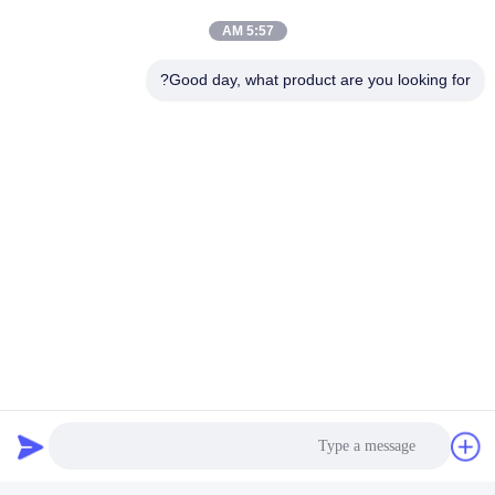
5:57 AM
Good day, what product are you looking for?
اتصل بنا
Shenzhen Yong Xing Zhan Xing
Technology Co,. Ltd.
البريد الإلكتروني
yongxingzhanxing@163.com
وقت العمل
8:00-20:00
عنواننا