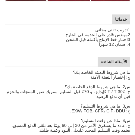
خدماتنا
1تدريب تقني مجاني
2مهندس قادر على الخدمة في الخارج
3اختبار خط الإنتاج بأكمله قبل الشحن
4. ضمان 12 شهراً
الأسئلة الشائعة
ما هي شروط التعبئة الخاصة بك؟
ج: إختصار التعبئة الآمنة
س2: ما هي شروط الدفع الخاصة بك؟
ج: T / T 30٪ كإيداع ، و 70٪ قبل التسليم. سنريك صور المنتجات والحزم
قبل أن تدفع الرصيد
س3: ما هي شروط التسليم؟
ج: EXW، FOB، CFR، CIF، DDU.
س4: ماذا عن وقت التسليم؟
ج: عادة ما يستغرق الأمر من 30 إلى 60 يومًا بعد تلقي الدفع المسبق.
يعتمد وقت التسليم المحدد على
على البنود وكمية طلبك