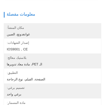
معلومات مفصلة
مكان المنشأ:
غوانغدونغ، الصين
إصدار الشهادات:
IOS9001，CE
بلاستيك معالج:
الـ PET، مادة معاد تدويرها
التطبيق:
الصفحة، الفيلم، نوع الزجاجة
تصميم برغي:
برغي واحد
مادة المسمار: