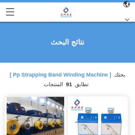
نتائج البحث
بحثك
[ Pp Strapping Band Winding Machine ]
تطابق
91
المنتجات