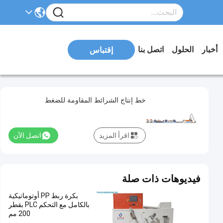
أخبار
الحلول
اتصل بنا
إقتباس
خط إنتاج الشرائط المقاومة للضغط
اقرأ المزيد
اتصل الآن
فيديوهات ذات صلة
بكرة ربط PP أوتوماتيكية
بالكامل مع التحكم PLC بقطر
200 مم