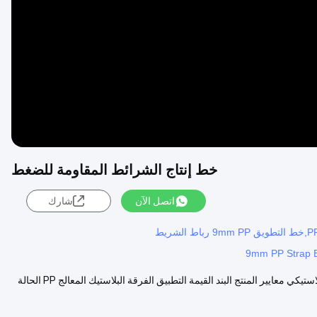
Video
خط إنتاج الشرائط المقاومة للضغط
اتصل الآن
شارك
9mm PP Strap B
خط إنتاج حزام التعبئة PP البلاستيكي / خط إنتاج حزام PP / آلة طحن PP البلاستيكي معايير المنتج البند القيمة التطبيق الفرقة البلاستيك المعالج PP الحالة