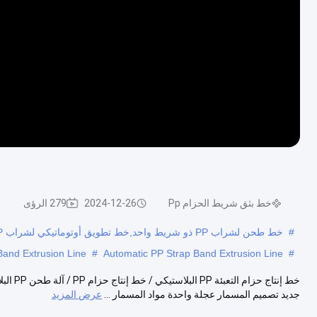
خط بثق شريط الحزام Pp
2024-12-26
279 الرؤى
#
خط طحن لشراب PP ذو شريط واحد,خط تطويق أوتوماتيكي لشراب PP,خط التطويق 9mm PP رباط الشريط
and Extrusion Line
#
Automatic PP Strap Band Extrusion Line
#
جديد تصميم المسمار عجلة واحدة مواد المسمار ...
عرض المزيد