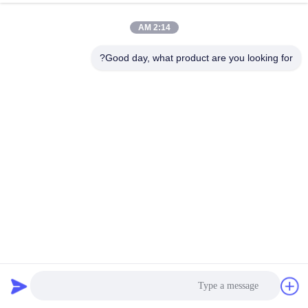
2:14 AM
Good day, what product are you looking for?
مصنع صناعة الشرائط Pp الآلي بالكامل لإنتاج أشرطة الشرائط
الصديقة للبيئة
آلة صنع حزام PP
2024-12-26
106 الرؤى