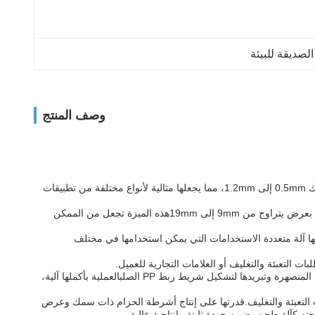
صديقة للبيئة
وصف المنتج
واحدة من أهم ميزات هذه الآلة هي قدرتها على إنتاج أشرطة الارتباط ذات سمك مختلف.يمكن أن تنتج آلة تصنيع لفائف رباط PP رباطات رباط مع سمك 0.5mm إلى 1.2mm، مما يجعلها مثالية لأنواع مختلفة من تطبيقات
ميزة أخرى بارزة لهذه الآلة هي مرونتها عندما يتعلق الأمر بإنتاج أشرطة الحزام بأعماق مختلفة.يمكن لآلة تصنيع لفة رباط PP أن تنتج أشرطة رباط PP بعرض يتراوح من 9mm إلى 19mmهذه الميزة تجعل من الممكن
ت.هذه الميزة تجعلها آلة متعددة الاستخدامات التي يمكن استخدامها في مختلف
هذه الآلة هي نوع من أجهزة الطحن التي تستخدم حبيبات PP كمادة أولية. يتم إذابة حبيبات PP وتصفيتها ثم طحنها إلى حالة ملتوية.ثم يتم تمديد مادة PP المنصهرة وتبريدها لتشكيل شريط ربط PP الصلبالعملية بأكملها آلية،
عالية الجودة المستخدمة في أنواع مختلفة من تطبيقات التعبئة والتغليف.قدرتها على إنتاج أشرطة الحزام ذات سمك وعرض
جته كآلة طحن يضمن جودة ثابتة وإنتاجية عالية.