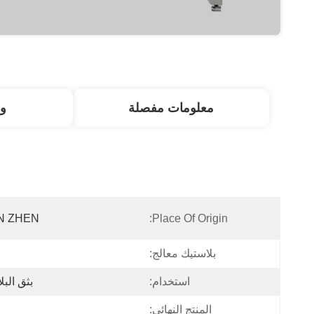
معلومات مفصلة
و
N ZHEN
Place Of Origin:
بلاستيك معالج:
استخدام:
بثق البل
المنتج النهائي: