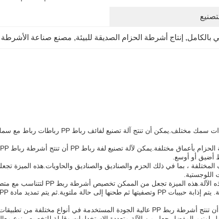
تصنيع
, 
إنتاج أشرطة الحزام الصديقة للبيئة
, 
مصنع صناعة الأشرطة ال
ط أضيق أو أوسع.
PP Stra لتلبية أنواع التعبئة والتغليف المختلفة ، بما في ذلك الحزم والصناديق والصناديق والحاويا
 اللوجستية.
 تخصيص أشرطة ربط PP لتتناسب مع متطلبات التعبئة والتغليف أو العلامات التجارية للعميل.
باختصار، آلة تصنيع لفة PP Strapping هي آلة عالية الكفاءة التي يمكن أن تنتج أشرطة ربط PP 
ختيار لونهم المفضل جعل من الآلة متعددة الاستخدامات وقابلة للتخصيص.نوع معال