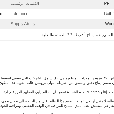
PP
الكلمات الرئيسية:
m
Tolerance:
Both 
Supply Ability:
Wood
العالي
, 
خط إنتاج أشرطة PP للتعبئة والتغليف
 المسمار المتقدمة، والتي تضمن إنتاج دقيق ومتسق من أشرطة البولي بروبلين عالية الجودة
مع شهادة ISO9001/2015 ، يمكن للعملاء أن يثقوا في جودة وموثوقية خط إنتاج PP Strap.هذه الشهادة تض
ية لخط إنتاج الشرائط PP هي قدرة الفيديو الخارجي للتفتيش. هذه الميزة تسمح للمراقبة في الوقت الحقي