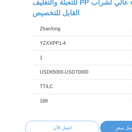
خط إنتاج أداء عالي لشراب PP للتعبئة والتغليف
القابل للتخصيص
ZhanXing
YZXXPP1-4
1
USD65000-USD70000
TT/LC
168
ضل سعر
اتصل الآن