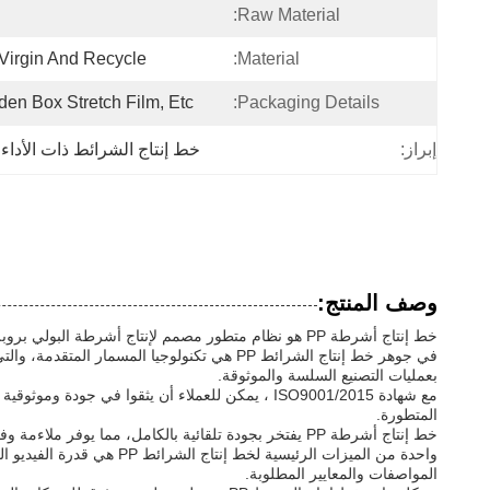
Raw Material:
Virgin And Recycle
Material:
en Box Stretch Film, Etc.
Packaging Details:
إبراز:
خط إنتاج الشرائط ذات الأداء 
وصف المنتج:
خط إنتاج أشرطة PP هو نظام متطور مصمم لإنتاج أشرطة البولي بروبلين بكفاءة.هذه المعدات المتطورة هي حل شامل للشركات التي تسعى لتبسيط عملية الإنتاج وتعزيز الكفاءة.
في جوهر خط إنتاج الشرائط PP هي تكنولوجيا
بعمليات التصنيع السلسة والموثوقة.
المتطورة.
خط إنتاج أشرطة PP يفتخر بجودة تلقائية بالكامل، مما يوفر ملاءمة وفعالية لا مثيل لها في عملية التصنيع.هذا النظام يقلل من الحاجة إلى تدخل يدوي، خفض تكاليف العمالة وتعزيز الإنتاجية العامة.
واحدة من الميزات الرئيس
المواصفات والمعايير المطلوبة.