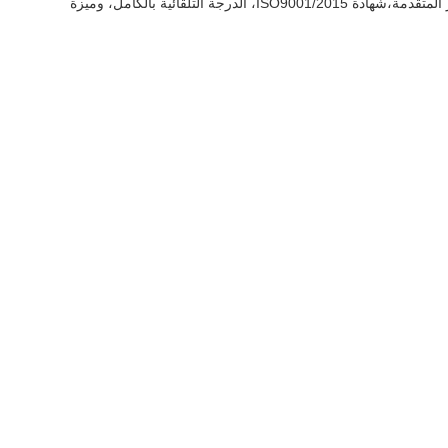
بشكل عام، خط إنتاج الشريط PP هو حل متطور وموثوق للشركات التي تسعى إلى تحسين عملية تصنيع الشريط البولي بروبلين. مع تكنولوجيا المسمار المتقدمة،شهادة ISO9001/2015، الدرجة التلقائية بالكامل، وميزة