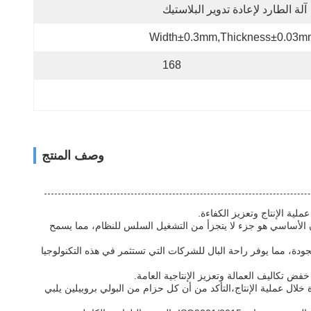
آلة الطارد لإعادة تدوير البلاستيك
Width±0.3mm,Thickness±0.03m
168
وصف المنتج
.هذا المكون الأساسي هو جزء لا يتجزأ من التشغيل السلس للنظام، مما يسمح
من أن النظام يلبي المعايير الدولية لإدارة الجودة، مما يوفر راحة البال للشركات التي تستثمر في هذه التكنولوجيا
قي ومراقبة الجودة خلال عملية الإنتاج،التأكد من أن كل حزام من البولي بروبيلين يلبي