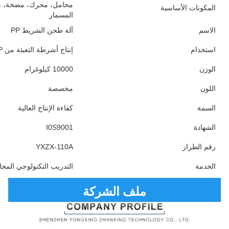
المكونات الأساسية
المسمار
الاسم
آلة طحن الشريط PP
استخدام
إنتاج أشرطة التعبئة من PP
الوزن
10000 كيلوغرام
اللون
مخصصة
السمة
كفاءة الإنتاج العالية
الشهادة
I0S9001
رقم الطراز
YXZX-110A
الخدمة
التدريب التكنولوجي المج
ملف الشركة