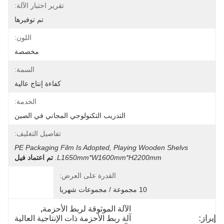
تقرير اختبار الآلة:
تم توفيرها
اللون:
مخصصة
السمة:
كفاءة إنتاج عالية
الخدمة:
التدريب التكنولوجي المجاني في الصين
تفاصيل التغليف:
PE Packaging Film Is Adopted, Playing Wooden Shelvs 
L1650mm*W1600mm*H2200mm.
تم اعتماد فيل
القدرة على العرض:
10 مجموعة / مجموعات شهريا
الآلة الموثوقة لربط الأحزمة
, 
إبراز:
آلة ربط الأحزمة ذات الإنتاجية العالية