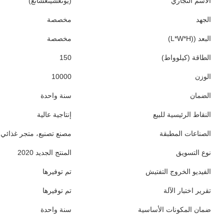
الاسم التجاري
(يونغشينغشانغ)
الجهد
مخصصة
البعد ((L*W*H)
مخصصة
الطاقة (كيلوواط)
150
الوزن
10000
الضمان
سنة واحدة
النقاط الرئيسية للبيع
إنتاجية عالية
الصناعات المطبقة
مصنع تصنيع، متجر غذائي،
نوع التسويق
المنتج الجديد 2020
الفيديو الخروج التفتيش
تم توفيرها
تقرير اختبار الآلة
تم توفيرها
ضمان المكونات الأساسية
سنة واحدة