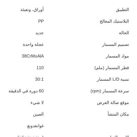
التطبيق
أوراق، وتعبئة
البلاستيك المعالج
PP
الحالة
جديد
تصميم المسمار
عجلة واحدة
مواد المسمار
38CrMoAlA
قطر المسمار (ملم)
110
نسبة L/D المسمار
30:1
سرعة المسمار (rpm)
60 دورة في الدقيقة
موقع صالة العرض
لا شيء
مكان المنشأ
الصين
غوانغدونغ