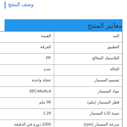
وصف المنتج
معايير المنتج
البند
القيمة
التطبيق
الفرقة
البلاستيك المعالج
PP
الحالة
جديد
تصميم المسمار
عجلة واحدة
مواد المسمار
38CrMoALA
قطر المسمار (ملم)
90 ملم
نسبة L/D المسمار
1:29
سرعة المسمار (rpm)
1000 دورة في الدقيقة