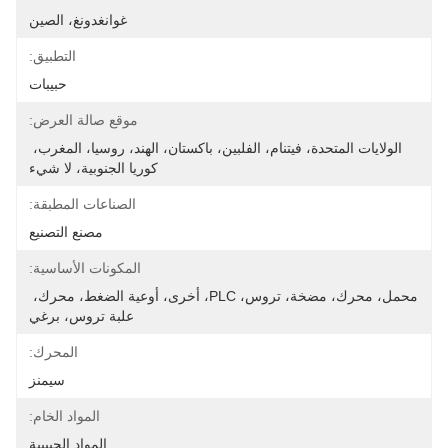
غوانغدونغ، الصين
التطبيق:
حبيبات
موقع صالة العرض:
الولايات المتحدة، فيتنام، الفلبين، باكستان، الهند، روسيا، المغرب، 
كوريا الجنوبية، لا شيء
الصناعات المطبقة:
مصنع التصنيع
المكونات الأساسية:
محمل، محرك، مضخة، تروس، PLC، أخرى، أوعية الضغط، محرك، 
علبة تروس، برغي
المحرك:
سيمنز
المواد الخام:
المواد الحبيبية