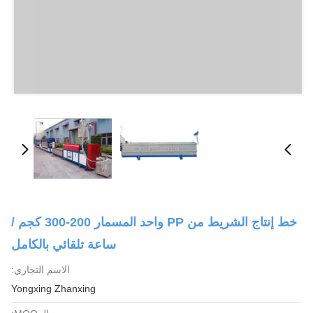
خط إنتاج الشريط من PP واحد المسمار 200-300 كجم /
ساعة تلقائي بالكامل
الاسم التجاري:
Yongxing Zhanxing