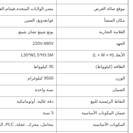
موقع صالة العرض
مصر،الولايات المتحدة،فيتنام،الف
مكان المنشأ
غوانغدونغ، الصين
العلامة التجارية
يونغ شينغ تشان شينغ
الجهد
220V-480V
الأبعاد (L × W × H)
L30*W1.5*H3.5M
الطاقة (كيلوواط)
35 كيلوواط
الوزن
9500 كيلوغرام
الضمان
سنة واحدة
النقاط الرئيسية للبيع
دقة عالية، أوتوماتيكية
ضمان المكونات الأساسية
3 سنة
المكونات الأساسية
محامل، محرك، عجلة، PLC، المحرك، علبة التروس، المسمار