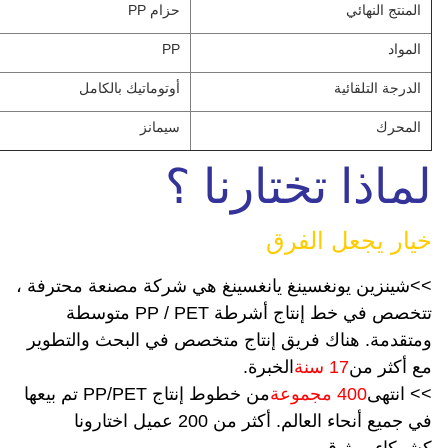
المنتج النهائي
حزام PP
المواد
PP
الدرجة التلقائية
أوتوماتيك بالكامل
المحرك
سيمانز
لماذا تختارنا ؟
خيار يجعل الفرق
>
>
شينزين يونغسينغ يانغسينغ هي شركة مصنعة محترفة ،
تتخصص في خط إنتاج أشرطة PP / PET متوسطة
ومتقدمة. هناك فريق إنتاج متخصص في البحث والتطوير
مع أكثر من
17 سنة
الخبرة.
>
> انتهى
400 مجموعة
من خطوط إنتاج PP/PET تم بيعها
في جميع أنحاء العالم. أكثر من 200 عميل اختارونا