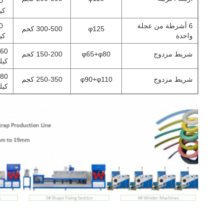
0
كي
6 أشرطة من عجلة
0
φ125
300-500 كجم
واحدة
كي
-60
شريط مزدوج
φ65+φ80
150-200 كجم
كيل
-80
شريط مزدوج
φ90+φ110
250-350 كجم
كيل
آلة تصنيع شريط
التعبئة،شرط التعبئة