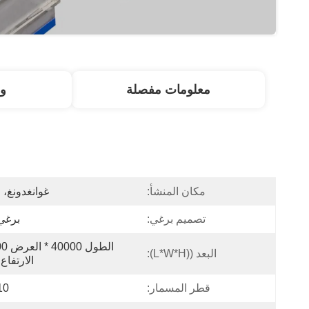
معلومات مفصلة
و
مكان المنشأ:
غوانغدونغ، 
تصميم برغي:
برغي
البعد ((L*W*H):
الارتفاع 4000
قطر المسمار:
110