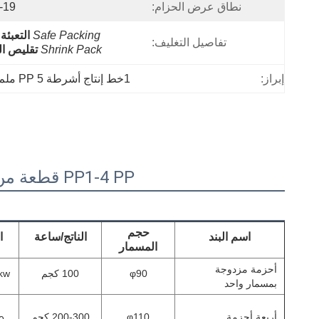
نطاق عرض الحزام:
5-19 م
Safe Packing
التعبئة 
تفاصيل التغليف:
Shrink Pack
تقليص ا
إبراز:
1خط إنتاج أشرطة PP 5 ملم
PP1-4 PP قطعة من البلاستيك الشريط القياسي خط إنتاج الصمامات الشريط صنع آلة
حجم
اسم البند
الناتج/ساعة
ا
المسمار
أحزمة مزدوجة
φ90
100 كجم
kw
بمسمار واحد
أربعة أحزمة
φ110
200-300 كجم