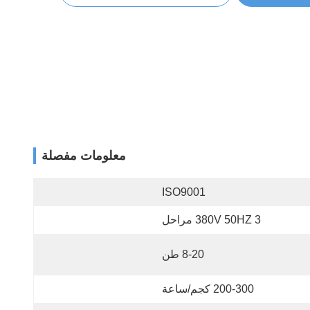
معلومات مفصلة
ISO9001
380V 50HZ 3 مراحل
8-20 طن
200-300 كجم/ساعة