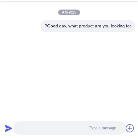
9:15 AM
Good day, what product are you looking for?
خط إنتاج أشرطة بي تي قابلة للتخصيص ومتعددة الاستخدامات
لعرض الشريط 9-32 مم
آلة تصنيع أشرطة بي تي
2024-12-26
514 الرؤى