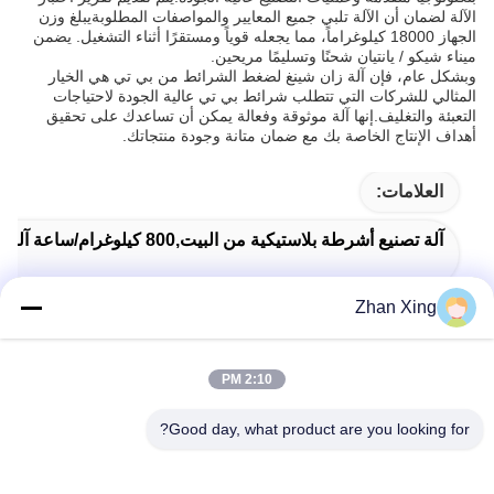
الآلة لضمان أن الآلة تلبي جميع المعايير والمواصفات المطلوبةيبلغ وزن
الجهاز 18000 كيلوغراماً، مما يجعله قوياً ومستقرًا أثناء التشغيل. يضمن
ميناء شيكو / يانتيان شحنًا وتسليمًا مريحين.
وبشكل عام، فإن آلة زان شينغ لضغط الشرائط من بي تي هي الخيار
المثالي للشركات التي تتطلب شرائط بي تي عالية الجودة لاحتياجات
التعبئة والتغليف.إنها آلة موثوقة وفعالة يمكن أن تساعدك على تحقيق
أهداف الإنتاج الخاصة بك مع ضمان متانة وجودة منتجاتك.
العلامات:
آلة تصنيع أشرطة بلاستيكية من البيت,800 كيلوغرام/ساعة آلة لصنع أشرطة بلاستيكية,خط إنتاجية عالية للخيط الحيوانات الأليفة
Zhan Xing
Single Screw Pet Strap Making Machine
High Productivity Pet Strap Extrusion Line
2:10 PM
Good day, what product are you looking for?
منتجات ذات صلة