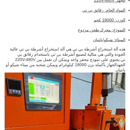
الجهد: 220V-480V
المواد الخام: رقائق بي تي
الوزن: 18000 كجم
النموذج: محرك طحن مزدوج
الميناء: شيكو/يانتيان
هذه آلة استخراج أشرطة بي تي هي آلة استخراج أشرطة بي تي عالية
الجودة والتي هي مثالية لتصنيع أشرطة بي تي باستخدام رقائق بي
تي.يحتوي على نموذج محفز واحد ويمكن أن تعمل بين 220V-480V
الجهدالجهاز بأكمله يزن 18000 كيلوغرام ويمكن شحنه من ميناء شيكو أو
يانتيان