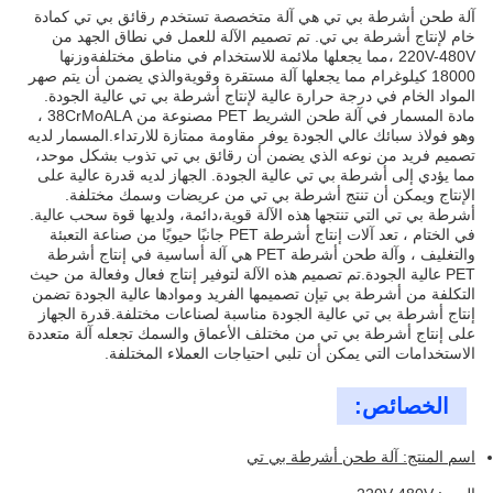
آلة طحن أشرطة بي تي هي آلة متخصصة تستخدم رقائق بي تي كمادة
خام لإنتاج أشرطة بي تي. تم تصميم الآلة للعمل في نطاق الجهد من
220V-480V ،مما يجعلها ملائمة للاستخدام في مناطق مختلفةوزنها
18000 كيلوغرام مما يجعلها آلة مستقرة وقويةوالذي يضمن أن يتم صهر
المواد الخام في درجة حرارة عالية لإنتاج أشرطة بي تي عالية الجودة.
مادة المسمار في آلة طحن الشريط PET مصنوعة من 38CrMoALA ،
وهو فولاذ سبائك عالي الجودة يوفر مقاومة ممتازة للارتداء.المسمار لديه
تصميم فريد من نوعه الذي يضمن أن رقائق بي تي تذوب بشكل موحد،
مما يؤدي إلى أشرطة بي تي عالية الجودة. الجهاز لديه قدرة عالية على
الإنتاج ويمكن أن تنتج أشرطة بي تي من عريضات وسمك مختلفة.
أشرطة بي تي التي تنتجها هذه الآلة قوية،دائمة، ولديها قوة سحب عالية.
في الختام ، تعد آلات إنتاج أشرطة PET جانبًا حيويًا من صناعة التعبئة
والتغليف ، وآلة طحن أشرطة PET هي آلة أساسية في إنتاج أشرطة
PET عالية الجودة.تم تصميم هذه الآلة لتوفير إنتاج فعال وفعالة من حيث
التكلفة من أشرطة بي تيإن تصميمها الفريد وموادها عالية الجودة تضمن
إنتاج أشرطة بي تي عالية الجودة مناسبة لصناعات مختلفة.قدرة الجهاز
على إنتاج أشرطة بي تي من مختلف الأعماق والسمك تجعله آلة متعددة
الاستخدامات التي يمكن أن تلبي احتياجات العملاء المختلفة.
الخصائص:
اسم المنتج: آلة طحن أشرطة بي تي