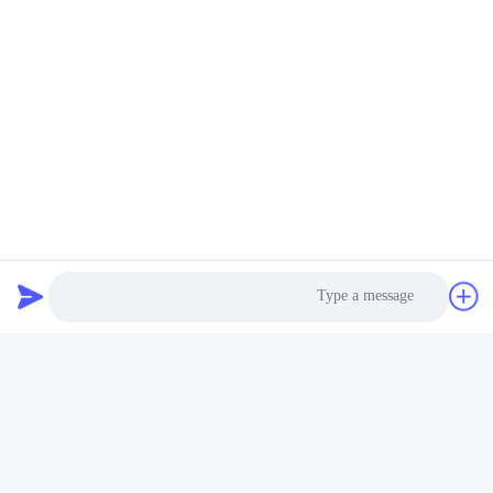
قم بتحسين إنتاجك مع آلة
38CrMoALA آلة تصنيع
صنع الشرائط ذات الأداء
الشرائط من بي تي إيه 9
العالي
ملم آلة تصنيع الشرائط
احصل على أفضل سعر
احصل على أفضل سعر
Photo
Video Call