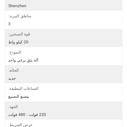
Shenzhen
مناطق التبريد:
3
قوة التسخين:
20 كيلو واط
النموذج:
آلة بثق برغي واحد
الحالة:
جديد
الصناعات المطبقة:
مصنع التصنيع
الجهد:
220 فولت - 480 فولت
عرض الشريط: