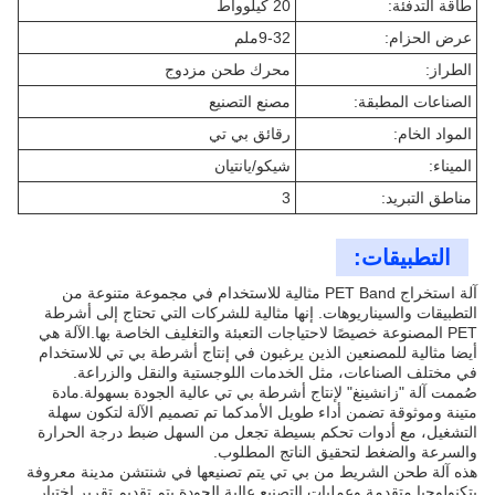
طاقة التدفئة:
20 كيلوواط
عرض الحزام:
9-32ملم
الطراز:
محرك طحن مزدوج
الصناعات المطبقة:
مصنع التصنيع
المواد الخام:
رقائق بي تي
الميناء:
شيكو/يانتيان
مناطق التبريد:
3
التطبيقات:
آلة استخراج PET Band مثالية للاستخدام في مجموعة متنوعة من
التطبيقات والسيناريوهات. إنها مثالية للشركات التي تحتاج إلى أشرطة
PET المصنوعة خصيصًا لاحتياجات التعبئة والتغليف الخاصة بها.الآلة هي
أيضا مثالية للمصنعين الذين يرغبون في إنتاج أشرطة بي تي للاستخدام
في مختلف الصناعات، مثل الخدمات اللوجستية والنقل والزراعة.
صُممت آلة "زانشينغ" لإنتاج أشرطة بي تي عالية الجودة بسهولة.مادة
متينة وموثوقة تضمن أداء طويل الأمدكما تم تصميم الآلة لتكون سهلة
التشغيل، مع أدوات تحكم بسيطة تجعل من السهل ضبط درجة الحرارة
والسرعة والضغط لتحقيق الناتج المطلوب.
هذه آلة طحن الشريط من بي تي يتم تصنيعها في شنتشن مدينة معروفة
بتكنولوجيا متقدمة وعمليات التصنيع عالية الجودة.يتم تقديم تقرير اختبار