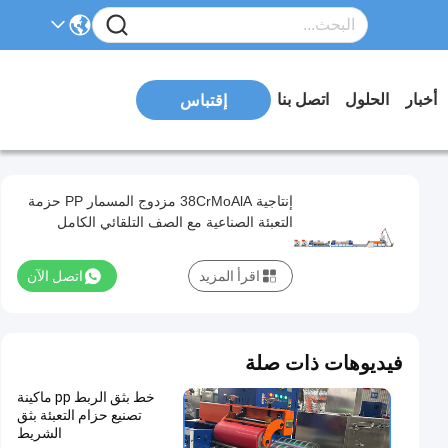
أخبار
الحلول
اتصل بنا
إقتباس
إنتاجية 38CrMoAlA مزدوج المسمار PP حزمة
التعبئة الصناعية مع الصف التلقائي الكامل
اقرأ المزيد
اتصل الآن
فيديوهات ذات صلة
خط بثق الربط pp ماكينة
تصنيع حزام التعبئة بثق
الشريط