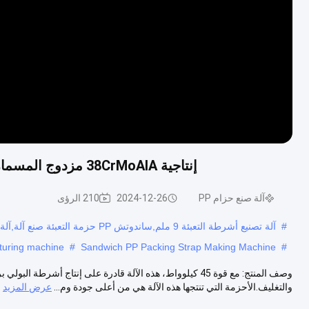
إنتاجية 38CrMoAlA مزدوج المسمار PP حزمة التعبئة الصناعية مع الصف التلقائي الكامل
آلة صنع حزام PP
2024-12-26
210 الرؤى
#
آلة تصنيع أشرطة التعبئة 9 ملم,ساندوتش PP حزمة التعبئة صنع آلة,آلة تصنيع لفائف حزام PP
cturing machine
#
Sandwich PP Packing Strap Making Machine
#
وصف المنتج: مع قوة 45 كيلوواط، هذه الآلة قادرة على إنتاج أ
والتغليف.الأحزمة التي تنتجها هذه الآلة هي من أعلى جودة وم...
عرض المزيد