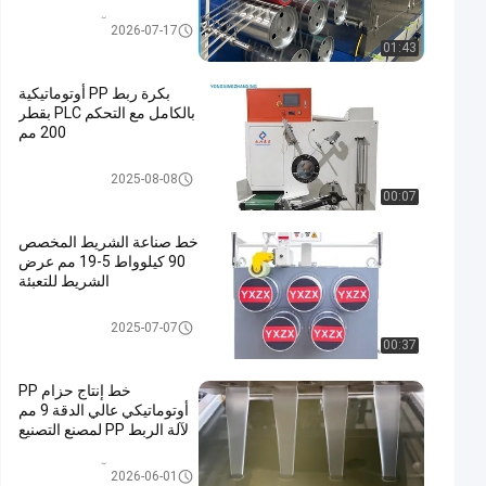
آلة صنع حزام PP
2026-07-17
01:43
بكرة ربط PP أوتوماتيكية
بالكامل مع التحكم PLC بقطر
200 مم
عجلة ربط الشريط
2025-08-08
00:07
خط صناعة الشريط المخصص
90 كيلوواط 5-19 مم عرض
الشريط للتعبئة
خط بثق شريط الحزام Pp
2025-07-07
00:37
خط إنتاج حزام PP
أوتوماتيكي عالي الدقة 9 مم
لآلة الربط PP لمصنع التصنيع
آلة صنع حزام PP
2026-06-01