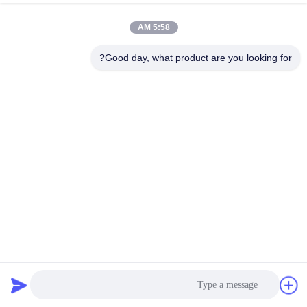
5:58 AM
Good day, what product are you looking for?
5mm 12mm 15mm PP حزم الشريط الصناعي خط إنتاج مع
شهادة ISO
آلة صنع حزام PP
2024-12-26
105 الرؤى