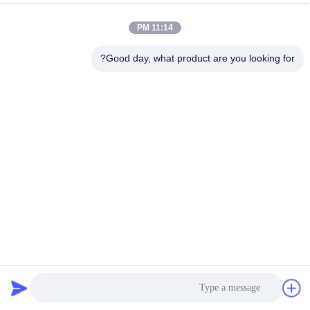
11:14 PM
Good day, what product are you looking for?
أوتوماتيكية PP ربط لفة صنع آلة عصابة طحن للشطيرة
خط إنتاج أشرطة PP
2024-12-27
210 الرؤى