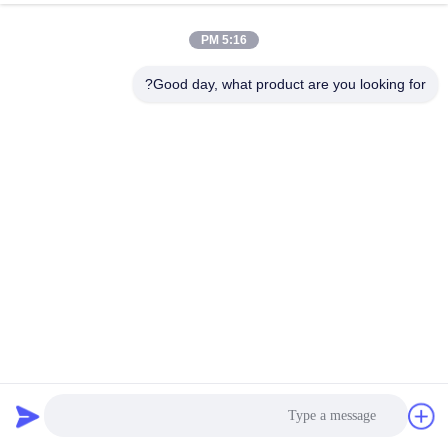
5:16 PM
Good day, what product are you looking for?
آلة تصنيع للفلاتر ذات الدقة العالية الآلية 12 ملم PP رباط رباط
خط طحن
خط إنتاج أشرطة PP
2024-12-26
141 الرؤى