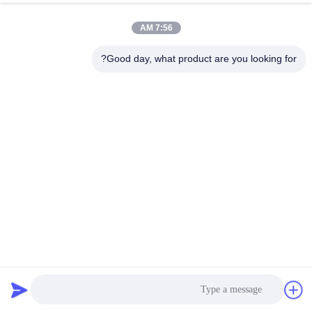
7:56 AM
Good day, what product are you looking for?
آلة صناعة أشرطة PP ذاتية المسمار المزدوج آلة صناعة البلاستيك
مع خطين نصف أوتوماتيكية Pp Strapping Machine
آلة صنع حزام PP
2025-01-03
840 الرؤى