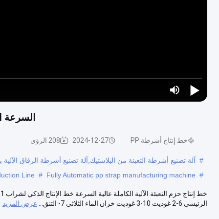
Play Video
السرعة العالية الآل
خط إنتاج أشرطة PP
2024-12-27
208 الرؤى
#
آلة تصنيع أشرطة التعبئة من البلاستيك,آلة تصنيع أشرطة الرقاق الآلية 
uction Line
#
Fully Automatic pp strap manufacturing machine
#
الرئيسي 6-2 غوديت 10-3 غوديت خزان الماء الثلاثي 7- التنق...
عرض المزيد