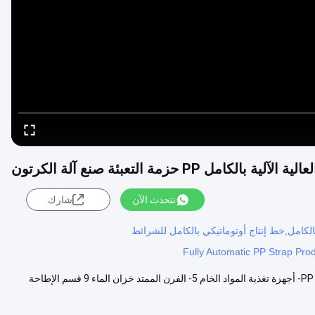
ية بالكامل PP حزمة التعبئة صنع آلة الكرتون
نتحدث الآن
شارك
بالكامل,خط إنتاج أوتوماتيكي بالكامل للشرائط
Fully Automatic PP Strap Prod
خط إنتاج حزم التعبئة الآلية الكاملة عالية السرعة خط الإنتاج الذكي لشراب PP 1- أجهزة تغذية المواد الخام 5- الفرن الممتد خزان الماء 9 قسم الإطاحة