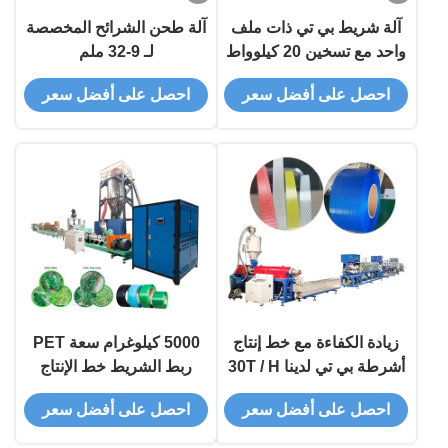
آلة شريط بي تي ذات ملف
آلة طحن الشرائح المخصصة
واحد مع تسخين 20 كيلوواط
لـ 9-32 ملم
وملف 38CrMoALA
احصل على أفضل سعر
احصل على أفضل سعر
زيادة الكفاءة مع خط إنتاج
5000 كيلوغرام سعة PET
أشرطة بي تي لدينا 30T / H
ربط الشريط خط الإنتاج
طاقة برج التبريد
عرض 9-32mm ربط
احصل على أفضل سعر
احصل على أفضل سعر
الحيوانات الأليفة