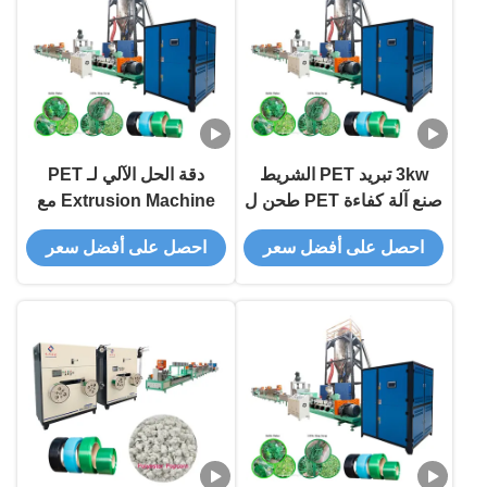
3kw تبريد PET الشريط
دقة الحل الآلي لـ PET
صنع آلة كفاءة PET طحن ل
Extrusion Machine مع
9-32mm واسعة PET
خرطوم واحد و 2 أحزمة
احصل على أفضل سعر
احصل على أفضل سعر
الشرائط