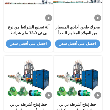
محرك طحن أحادي المسمار
آلة تصنيع الشرائط من نوع
من الفولاذ المقاوم للصدأ
بي تي 9-32 ملم شرائط
لشراب PET لمصنع التصنيع
محفزة واحدة مع قوة
احصل على أفضل سعر
احصل على أفضل سعر
الثقيل
تسخين 20 كيلوواط
خط إنتاج أشرطة بي تي
خط إنتاج أشرطة بي تي