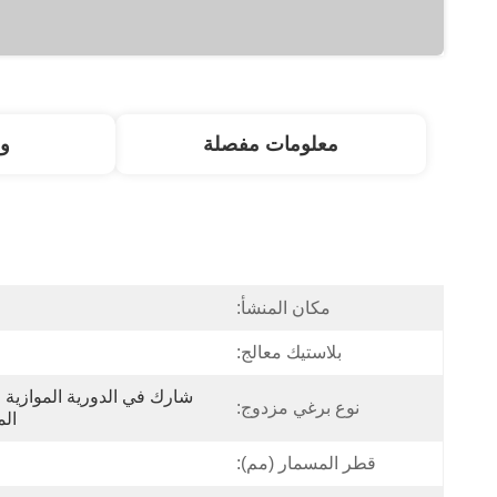
معلومات مفصلة
و
مكان المنشأ:
ا
بلاستيك معالج:
نوع برغي مزدوج:
ال
قطر المسمار (مم):