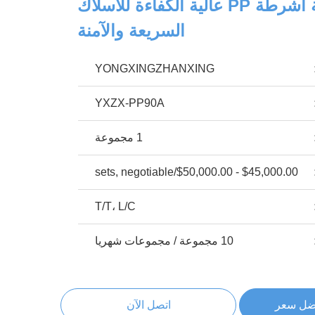
آلة صناعة أشرطة PP عالية الكفاءة للأسلاك
السريعة والآمنة
YONGXINGZHANXING
YXZX-PP90A
1 مجموعة
$45,000.00 - $50,000.00/sets, negotiable
T/T، L/C
10 مجموعة / مجموعات شهريا
ضل سعر
اتصل الآن