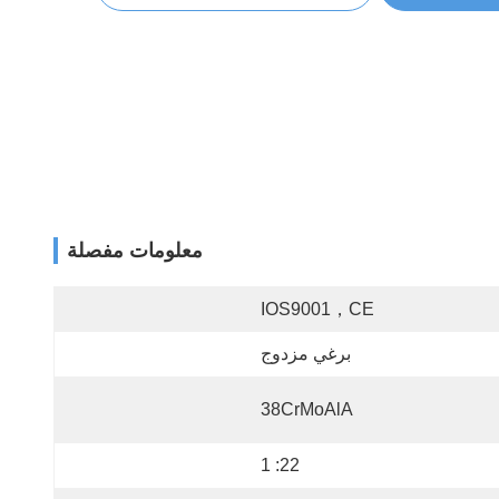
معلومات مفصلة
IOS9001，CE
برغي مزدوج
38CrMoAlA
22: 1