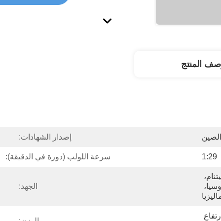
صف المنتج
الصين
إصدار الشهادات:
1:29
سرعة اللولب (دورة في الدقيقة):
مصر، الولايات المتحدة، فيتنام، 
الفلبين، البرازيل، روسيا، 
الجهد:
ليزيا
الطول 30 * العرض 1.5 * الارتفاع 
الوزن: