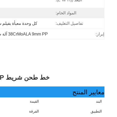
المواد الخام:
تفاصيل التغليف:
كل وحدة معبأة بفيلم 
إبراز:
38CrMoALA 9mm PP آلة صنع أشرطة التعبئة
خط طحن شريط PP المزدوج شريط البلاستيك PP حزمة صنع آلة آلة حزام البلاستيك
معايير المنتج
البند
القيمة
التطبيق
الفرقة