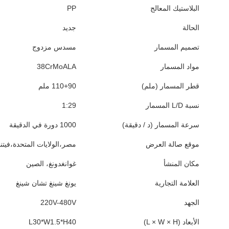
البلاستيك المعالج
PP
الحالة
جديد
تصميم المسمار
مسدس مزدوج
مواد المسمار
38CrMoALA
قطر المسمار (ملم)
110+90 ملم
نسبة L/D المسمار
1:29
سرعة المسمار (د / دقيقة)
1000 دورة في الدقيقة
موقع صالة العرض
مصر،الولايات المتحدة،فيتنا
مكان المنشأ
غوانغدونغ، الصين
العلامة التجارية
يونغ شينغ تشان شينغ
الجهد
220V-480V
الأبعاد (L × W × H)
L30*W1.5*H40