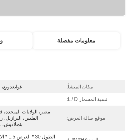
معلومات مفصلة
و
مكان المنشأ:
غوانغدونغ، 
نسبة المسمار L / D:
موقع صالة العرض:
بنجلاديش، ما
البعد ((L*W*H):