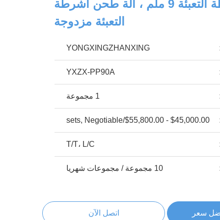
آلة تصنيع أشرطة التعبئة 9 ملم ، آلة طحن أشرطة
التعبئة مزدوجة
YONGXINGZHANXING
YXZX-PP90A
1 مجموعة
$45,000.00 - $55,800.00/sets, Negotiable
T/T، L/C
10 مجموعة / مجموعات شهريا
ضل سعر
اتصل الآن