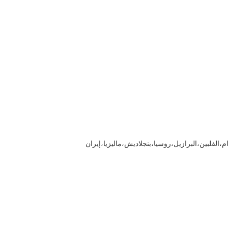
م،الفلبين،البرازيل،روسيا،بنجلاديش،ماليزيا،إيران