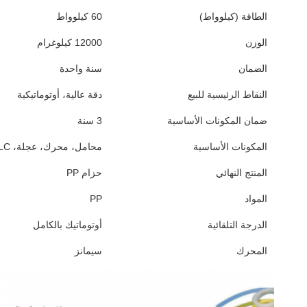
الطاقة (كيلوواط)
60 كيلوواط
الوزن
12000 كيلوغرام
الضمان
سنة واحدة
النقاط الرئيسية للبيع
دقة عالية، أوتوماتيكية
ضمان المكونات الأساسية
3 سنة
المكونات الأساسية
محامل، محرك، عجلة، PLC، محرك، علبة التروس، المسمار
المنتج النهائي
حزام PP
المواد
PP
الدرجة التلقائية
أوتوماتيك بالكامل
المحرك
سيمانز