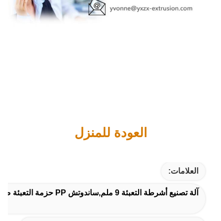
العودة للمنزل
العلامات:
آلة تصنيع أشرطة التعبئة 9 ملم,ساندوتش PP حزمة التعبئة صنع آلة,آلة تصنيع لفائف حزام PP