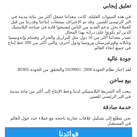
تعليق إيجابي
في هذه السنوات القليلة، كانت معداتنا تشغل أكثر من مائة مدينة في 
البر الرئيسي للصين. وقد تم الاعتراف بمنتجات إنتاجنا وقدرتنا من قبل 
العملاء.نحن ندعم العديد من الناس ليصبحوا قادة في صناعة البلاستيك 
الذين لم يكونوا على دراية بهذا المجال.
تصدر معداتنا أكثر من 10 دول مثل البرازيل والجزائر وفيتنام وإندونيسيا 
وتايلاند وقيرغيزستان وروسيا ودول أخرى، والتي أكثر من 200 خط إنتاج 
في جميع أنحاء العالم.
جودة عالية
لقد اجتاز نظام الجودة ISO9001: 2008 والتحقق من الجودة ROHS.
بيع ساخن
بيعت آلة الشريط البلاستيكي لدينا وخط الإنتاج إلى أكثر من مائة مدينة 
في البر الرئيسي للصين.
خدمة صادقة
نحن نتطلع إلى تشكيل علاقات تجارية ناجحة مع عملاء جدد حول العالم 
في المستقبل.
فوائدنا