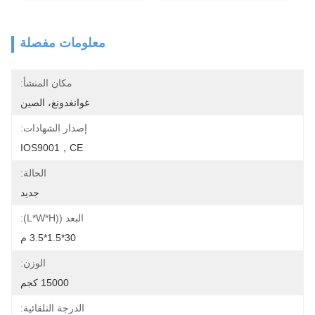
معلومات مفصلة
مكان المنشأ:
غوانغدونغ، الصين
إصدار الشهادات:
IOS9001，CE
الحالة:
جديد
البعد ((L*W*H):
30*1.5*3.5 م
الوزن:
15000 كجم
الدرجة التلقائية: