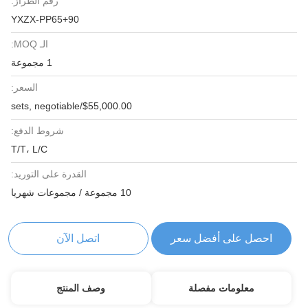
رقم الطراز:
YXZX-PP65+90
الـ MOQ:
1 مجموعة
السعر:
$55,000.00/sets, negotiable
شروط الدفع:
T/T، L/C
القدرة على التوريد:
10 مجموعة / مجموعات شهريا
احصل على أفضل سعر
اتصل الآن
معلومات مفصلة
وصف المنتج