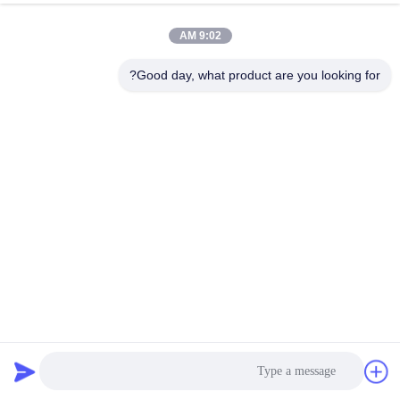
9:02 AM
Good day, what product are you looking for?
0.4-1.2mm PP حزمة
التعبئة صنع آلة خط إنتاج
طحن مزدوج المسمار
احصل على أفضل سعر