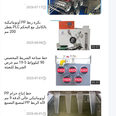
آلة صنع حزام PP
2026-07-17
01:43
بكرة ربط PP أوتوماتيكية
بالكامل مع التحكم PLC بقطر
200 مم
عجلة ربط الشريط
2025-08-08
00:07
خط صناعة الشريط المخصص
90 كيلوواط 5-19 مم عرض
الشريط للتعبئة
خط بثق شريط الحزام Pp
2025-07-07
00:37
خط إنتاج حزام PP
أوتوماتيكي عالي الدقة 9 مم
لآلة الربط PP لمصنع التصنيع
آلة صنع حزام PP
2026-06-01