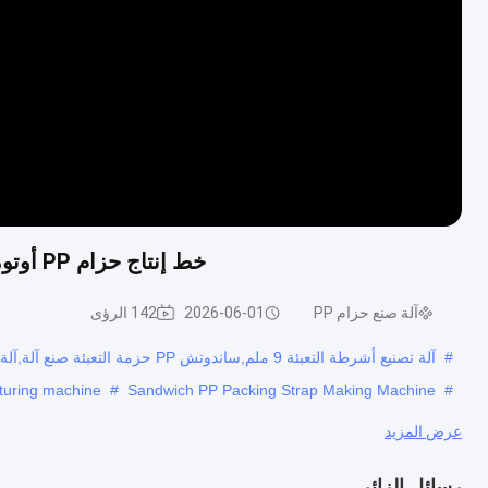
خط إنتاج حزام PP أوتوماتيكي عالي الدقة 9 مم لآلة الربط PP لمصنع التصنيع
آلة صنع حزام PP
2026-06-01
142 الرؤى
#
آلة تصنيع أشرطة التعبئة 9 ملم,ساندوتش PP حزمة التعبئة صنع آلة,آلة تصنيع لفائف حزام PP
cturing machine
#
Sandwich PP Packing Strap Making Machine
#
عرض المزيد
رسائل الزائر