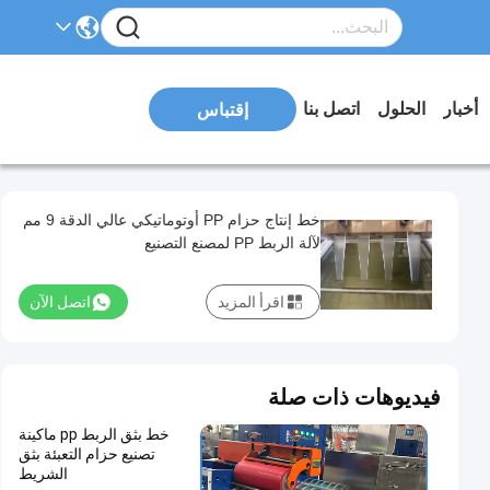
أخبار
الحلول
اتصل بنا
إقتباس
خط إنتاج حزام PP أوتوماتيكي عالي الدقة 9 مم
لآلة الربط PP لمصنع التصنيع
اقرأ المزيد
اتصل الآن
فيديوهات ذات صلة
خط بثق الربط pp ماكينة
تصنيع حزام التعبئة بثق
الشريط