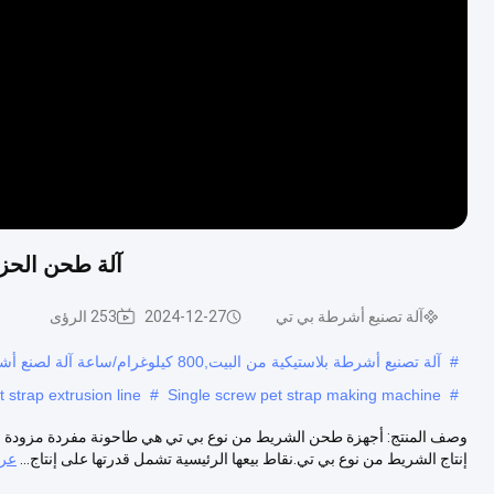
آلة طحن الحزام ا
آلة تصنيع أشرطة بي تي
2024-12-27
253 الرؤى
#
آلة تصنيع أشرطة بلاستيكية من البيت,800 كيلوغرام/ساعة آلة لصنع أشرطة بلاستيكية,خط إنتاجية عالية للخيط الحيوانات الأليفة
t strap extrusion line
#
Single screw pet strap making machine
#
وصف المنتج: أجهزة طحن الشريط من نوع بي تي هي طاحونة مفردة مزودة بدق
إنتاج الشريط من نوع بي تي.نقاط بيعها الرئيسية تشمل قدرتها على إنتاج...
عرض